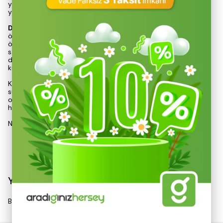
yapısıyla her türlü dış mekan etkinliğinde mükemmel bir
yardımcıdır.
Dayanıklı çelik malzemeden
üretilmiş olan bu ocak, uzun
ömürlü kullanım için tasarlanmıştır. Düğmeden ateşleme
özelliği, kullanıcıların güvenli bir şekilde ateşleme yapmalarını
sağlar. Ayrıca, alev ayarı basınca duyarlı emniyet sistemi ile
donatılmıştır, bu da güvenliği artırır. Gaz için güvenlik kilidi,
kullanıcıların güvenliğini ön planda tutar.
Kolay çıkarılabilir ve temizlenebilir ızgara, pratik bir kullanım
sunar. 32 x 28 x 10 cm ebatları ile kompakt bir yapıya sahip
olan bu ocak, plastik taşıma çantası ile birlikte gelir, böylece
her yere kolayca taşınabilir.
Nurgaz portatif ocak, hem
Devamını Göster
Yorumlar
Bu ürün için henüz yorum yapılmamış.