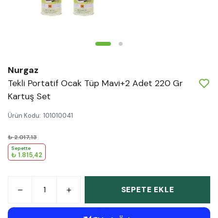
Nurgaz
Tekli Portatif Ocak Tüp Mavi+2 Adet 220 Gr
Kartuş Set
Ürün Kodu
:
101010041
₺ 2.017,13
Sepette
₺ 1.815,42
SEPETE EKLE