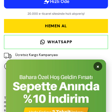
HEMEN AL
WHATSAPP
Ücretsiz Kargo Kampanyası
×
14 gün içinde iade değişim
Ürün Açıklaması
Tekli portatif ocak, Nurgaz markasının yüksek kaliteli
mühendislik ve tasarım anlayışını yansıtan bir üründür.
NG 501
modeli, tüp bağlantılı yapısıyla kullanıcı dostu bir deneyim
sunar.
Kullanım kolaylığı
sağlayan bu ocak, hafif ve taşınabilir