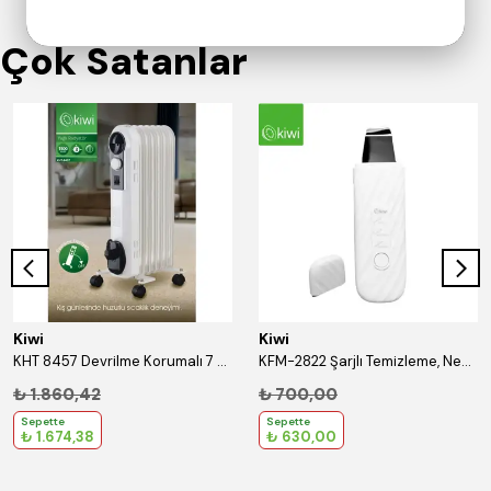
Çok Satanlar
Kiwi
Kiwi
KHT 8457 Devrilme Korumalı 7 Bölmeli Yağlı Radyatör Beyaz
KFM-2822 Şarjlı Temizleme, Nemlendirme ve Gerdirme Etkili Cilt Temizleyici
₺ 1.860,42
₺ 700,00
Sepette
Sepette
₺ 1.674,38
₺ 630,00