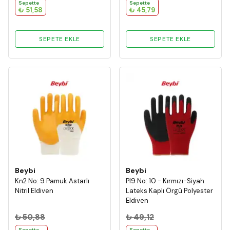
Sepette
Sepette
₺ 51,58
₺ 45,79
SEPETE EKLE
SEPETE EKLE
Beybi
Beybi
Kn2 No: 9 Pamuk Astarlı
Pl9 No: 10 - Kırmızı-Siyah
Nitril Eldiven
Lateks Kaplı Örgü Polyester
Eldiven
₺ 50,88
₺ 49,12
Sepette
Sepette