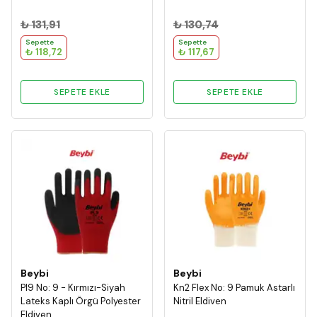
₺ 131,91
₺ 130,74
Sepette
Sepette
₺ 118,72
₺ 117,67
SEPETE EKLE
SEPETE EKLE
Beybi
Beybi
Pl9 No: 9 - Kırmızı-Siyah
Kn2 Flex No: 9 Pamuk Astarlı
Lateks Kaplı Örgü Polyester
Nitril Eldiven
Eldiven