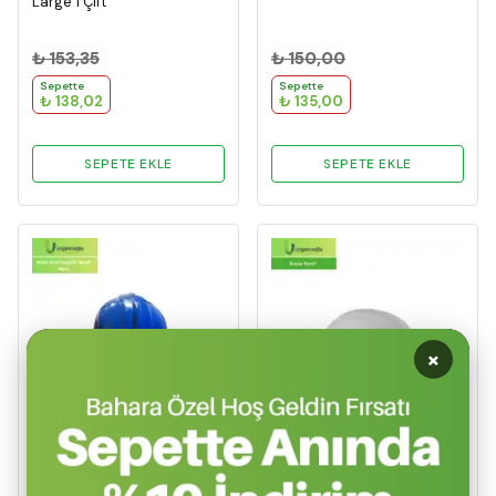
Large 1 Çift
₺ 153,35
₺ 150,00
Sepette
Sepette
₺ 138,02
₺ 135,00
SEPETE EKLE
SEPETE EKLE
×
URG
URG
Vidalı Ayarlanabilir Baret
Beyaz Baret Ayarlı Vidalı
Mavi
Koruyuculu