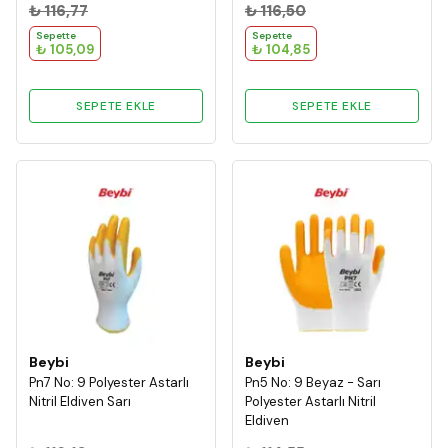
₺ 116,77
₺ 116,50
Sepette
Sepette
₺ 105,09
₺ 104,85
SEPETE EKLE
SEPETE EKLE
Beybi
Beybi
Pn7 No: 9 Polyester Astarlı
Pn5 No: 9 Beyaz - Sarı
Nitril Eldiven Sarı
Polyester Astarlı Nitril
Eldiven