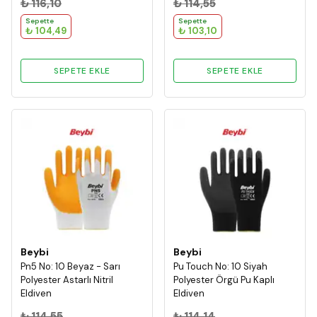
₺ 116,10
₺ 114,55
Sepette
Sepette
₺ 104,49
₺ 103,10
SEPETE EKLE
SEPETE EKLE
Beybi
Beybi
Pn5 No: 10 Beyaz - Sarı
Pu Touch No: 10 Siyah
Polyester Astarlı Nitril
Polyester Örgü Pu Kaplı
Eldiven
Eldiven
₺ 114,55
₺ 114,14