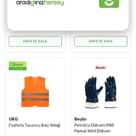
Eldiven
₺ 135,02
₺ 133,87
Sepette
Sepette
₺ 121,52
₺ 120,48
SEPETE EKLE
SEPETE EKLE
URG
Beybi
Fosforlu Turuncu İkaz Yeleği
Petrolcü Eldiveni KN6
Pamuk Nitril Eldiven