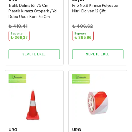
Trafik Delinatör 75 Cm
Pn5 No:9 Kırmızı Polyester
Plastik Kırmızı Otopark / Yol
Nitril Eldiven 12 Çift
Duba Ucuz Koni 75 Cm
(505*355*805)
₺ 410,41
₺ 406,62
Sepette
Sepette
₺ 369,37
₺ 365,96
SEPETE EKLE
SEPETE EKLE
URG
URG