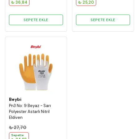
₺ 36,84
₺ 25,20
SEPETE EKLE
SEPETE EKLE
Beybi
Pn3 No: 9 Beyaz - Sarı
Polyester Astarlı Nitril
Eldiven
₺ 27,70
Sepette