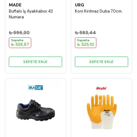
MADE
URG
Buffalo İş Ayakkabısı 42
Koni Kırılmaz Duba 70cm.
Numara
₺ 596,30
₺ 583,44
Sepette
Sepette
₺ 536,67
₺ 525,10
SEPETE EKLE
SEPETE EKLE