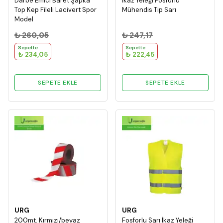
Darbe Emici Baret Şapka
İkaz Yeleği Fosforlu
Top Kep Fileli Lacivert Spor
Mühendis Tip Sarı
Model
₺ 260,05
₺ 247,17
Sepette
Sepette
₺ 234,05
₺ 222,45
SEPETE EKLE
SEPETE EKLE
URG
URG
200mt. Kırmızı/beyaz
Fosforlu Sarı İkaz Yeleği