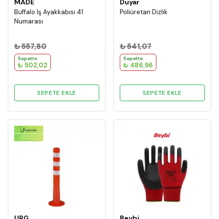
MADE
Duyar
Buffalo İş Ayakkabısı 41
Poliüretan Dizlik
Numarası
₺ 557,80
₺ 541,07
Sepette
Sepette
₺ 502,02
₺ 486,96
SEPETE EKLE
SEPETE EKLE
URG
Beybi