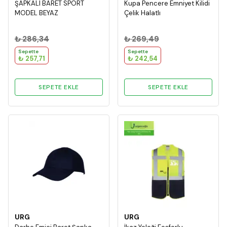
ŞAPKALI BARET SPORT
Kupa Pencere Emniyet Kilidi
MODEL BEYAZ
Çelik Halatlı
₺ 286,34
₺ 269,49
Sepette
Sepette
₺ 257,71
₺ 242,54
SEPETE EKLE
SEPETE EKLE
URG
URG