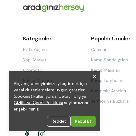
Kategoriler
Popüler Ürünler
Ev & Yaşam
Çadırlar
Yapı Market
Kamp Sandalyeleri
Otomotiv
Kamp Masaları
Bahçe & Tarım
Kamp Lambaları
Alışveriş deneyiminizi iyileştirmek için
yasal düzenlemelere uygun çerezler
Kamp & Outdoor
Kampçılık Araçları
(cookies) kullanıyoruz. Detaylı bilgiye
Set Ürünler
Termos ve Buzluklar
Gizlilik ve Çerez Politikası
sayfamızdan
erişebilirsiniz.
Reddet
Kabul Et