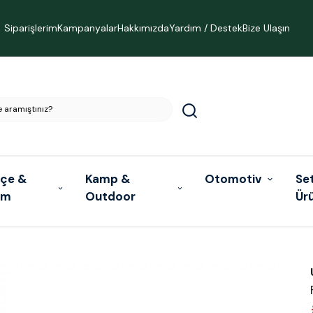
Siparişlerim
Kampanyalar
Hakkımızda
Yardım / Destek
Bize Ulaşın
çe &
Kamp &
Otomotiv
Se
ım
Outdoor
Ür