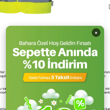
×
Ürün Açıklaması
z bir unsurdur. URG markası tarafından üretilen bu yelek, yüksek görünü
oşullarında çalışanların güvenliğini artırmak amacıyla tasarlanmıştır.
bu sayede uzun süreli kullanımlarda konfor sunar. Cırt cırtlı kapama siste
nürlüğünü artırarak, iş yerlerinde ve açık alanlarda çalışanların güvenli
riyel alanlarda yaygın olarak kullanılmaktadır. İş güvenliği ürünleri ka