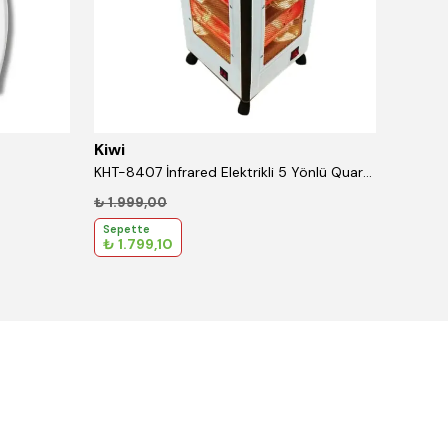
Kiwi
Kiwi
KHT-8407 İnfrared Elektrikli 5 Yönlü Quartz Isıtıcı
Şarjlı E
₺ 1.999,00
₺ 808,
Sepette
Sepet
₺ 1.799,10
₺ 727