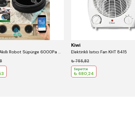
Kiwi
KVC 4091 Akıllı Robot Süpürge 6000Pa Güçlü Emiş, Lazer Haritalama, Paspas ,Uygulama Kontrollü
Elektirikli Isıtıcı Fan KHT 8415
8
₺ 755,82
Sepette
53
₺ 680,24