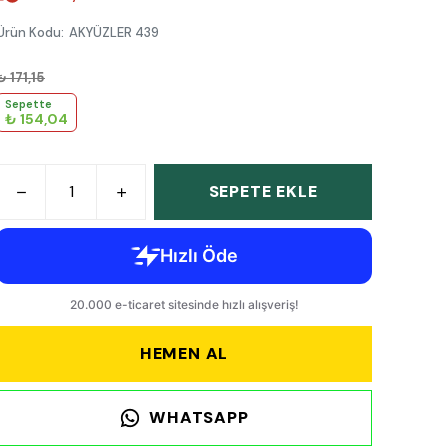
Ürün Kodu
:
AKYÜZLER 439
₺ 171,15
Sepette
₺ 154,04
SEPETE EKLE
HEMEN AL
WHATSAPP