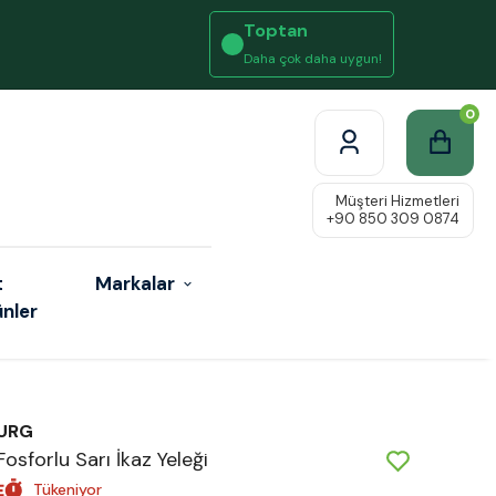
Toptan
Daha çok daha uygun!
0
t
Markalar
ünler
URG
Fosforlu Sarı İkaz Yeleği
Tükeniyor