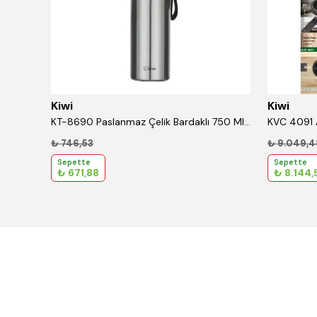
Kiwi
Kiwi
.3Ah
KT-8690 Paslanmaz Çelik Bardaklı 750 Ml Termos Gri
₺ 746,53
₺ 9.049,4
Sepette
Sepette
₺ 671,88
₺ 8.144,