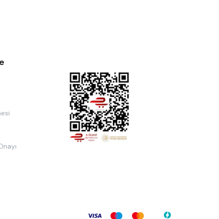
e
esi
 Onayı