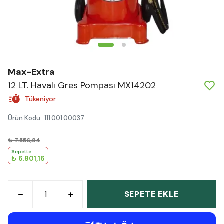
Max-Extra
12 LT. Havalı Gres Pompası MX14202
Tükeniyor
Ürün Kodu
:
111.001.00037
₺ 7.556,84
Sepette
₺ 6.801,16
SEPETE EKLE