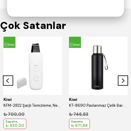
Çok Satanlar
Kiwi
Kiwi
KFM-2822 Şarjlı Temizleme, Nemlendirme ve Gerdirme Etkili Cilt Temizleyici
KT-8690 Paslanmaz Çelik Bardaklı 750 Ml Termos Siyah
₺ 700,00
₺ 746,53
Sepette
Sepette
₺ 630,00
₺ 671,88