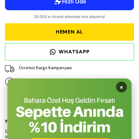
HEMEN AL
WHATSAPP
Ücretsiz Kargo Kampanyası
14 gün içinde iade değişim
×
Ürün Açıklaması
Yüksek Performanslı Gres Yağlama Çözümü
12 litre kapasiteli havalı gres pompası, endüstriyel ve otomotiv
uygulamalarında mükemmel bir yağlama çözümü sunar. Max-