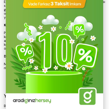
Extra’nın MX14202 modeli, basınçlı hava ile çalışan mekanizması
sayesinde, yağlama işlemlerini hızlı ve etkili bir şekilde
gerçekleştirir. Bu özellik, özellikle tarım, sanayi ve atölye
ortamlarında, rulmanlar, mafsallar ve diğer kritik parçaların
yağlanmasında büyük avantaj sağlar.
Kontrollü ve Güçlü Yağlama
Pompanın tasarımı, kullanıcıların gres yağını hassas bir şekilde
kontrol etmelerine olanak tanır. Bu, ekipmanların sürtünme ve
aşınma oranlarını önemli ölçüde azaltarak, bakım süreçlerini
kolaylaştırır. Ayrıca, verimli bir yağlama sağlanması, ekipman
ömrünü uzatır ve işletme maliyetlerini düşürür.
Dayanıklılık ve Güvenilirlik
Max-Extra’nın 12 LT havalı gres pompası, dayanıklı
malzemelerden üretilmiştir ve uzun öm
Devamını Göster
Yorumlar
Bu ürün için henüz yorum yapılmamış.