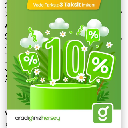
paslanmaz çelik gövdesi, içeceklerin sıcaklığını koruma
konusunda mükemmel bir performans sergiler; sıcak içecekler
için yaklaşık 24 saat, soğuk içecekler için de aynı süre boyunca
ideal sıcaklıkta kalmasını sağlar.
Şık ve Fonksiyonel Tasarım
Bu termos, sağlam yapısı ve şık görünümü ile dikkat çekerken,
dış darbelere karşı da dayanıklıdır. Bardaklı kapak özelliği, pratik
içim imkanı sunar ve taşıma kolaylığı sağlar. Sızdırmaz kapak
tasarımı, çanta veya araç içinde güvenli bir şekilde
taşınabilmesini mümkün kılar.
Uzun Ömürlü ve Hijyenik Kullanım
Paslanmaz çelik malzeme, hem uzun ömürlü kullanım hem de
hijyenik bir deneyim sunar. Kamp aktivitelerinizde veya günlük
yaşamınızda, Kiwi KT-8690 termosu ile içeceklerinizi her z
Devamını Göster
Yorumlar
Bu ürün için henüz yorum yapılmamış.