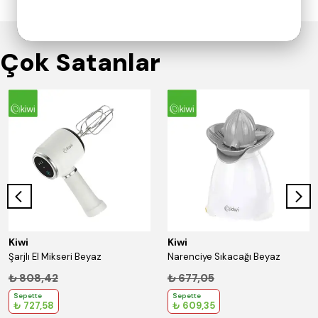
Çok Satanlar
Kiwi
Kiwi
Şarjlı El Mikseri Beyaz
Narenciye Sıkacağı Beyaz
₺ 808,42
₺ 677,05
Sepette
Sepette
₺ 727,58
₺ 609,35