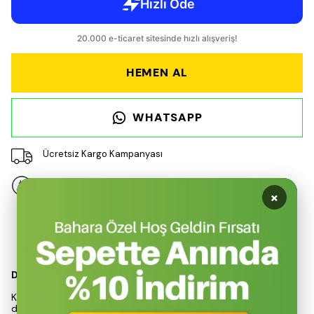
HEMEN AL
WHATSAPP
Ücretsiz Kargo Kampanyası
14 gün içinde iade değişim
×
Ürün Açıklaması
Dayanıklılık ve Isı Yalıtımı
Kiwi’nin KT-8690 modeli, 750 ml kapasitesi ile hem kamp hem
de günlük kullanım için ideal bir termos seçeneğidir. Çift cidarlı