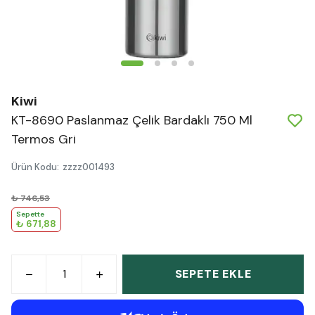
Kiwi
KT-8690 Paslanmaz Çelik Bardaklı 750 Ml
Termos Gri
Ürün Kodu
:
zzzz001493
₺ 746,53
Sepette
₺ 671,88
SEPETE EKLE