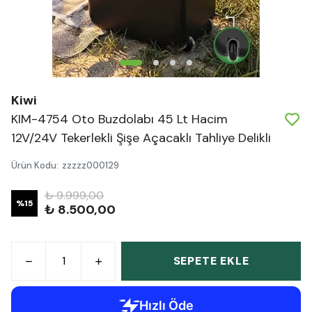
Kiwi
KIM-4754 Oto Buzdolabı 45 Lt Hacim
12V/24V Tekerlekli Şişe Açacaklı Tahliye Delikli
Ürün Kodu
:
zzzzz000129
₺ 9.999,00
%
15
₺ 8.500,00
SEPETE EKLE