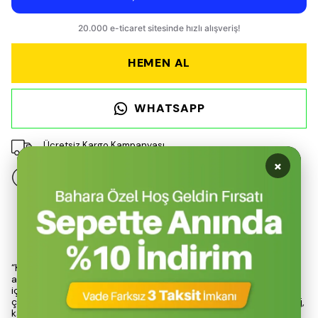
HEMEN AL
WHATSAPP
Ücretsiz Kargo Kampanyası
×
14 gün içinde iade değişim
Ürün Açıklaması
“Kiwi KIM-4754 Oto Buzdolabı, seyahatlerde ve açık hava
aktivitelerinde yiyecek ile içeceklerin serin kalmasını sağlamak
için geliştirilmiş yüksek kapasiteli taşınabilir soğutucu
çözümüdür. 45 litre geniş iç hacmi sayesinde kamp, piknik, plaj,
karavan, tekne ve uzun yolculuklarda kullanım için ideal bir alan