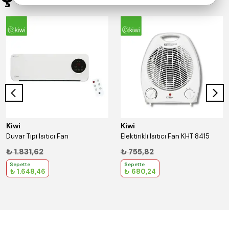
Kiwi
Kiwi
Duvar Tipi Isıtıcı Fan
Elektirikli Isıtıcı Fan KHT 8415
₺ 1.831,62
₺ 755,82
Sepette
Sepette
₺ 1.648,46
₺ 680,24