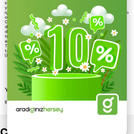
sunar. Termoelektrik soğutma teknolojisi, ortam sıcaklığının
yaklaşık 14–18°C altına kadar etkili serinlik sağlayarak
içeceklerin ve gıdaların daha uzun süre taze kalmasına yardımcı
olur.
Güçlü PU köpük izolasyon sistemi, iç sıcaklığın korunmasını
desteklerken enerji verimliliğini artırır. 12V ve 24V araç bağlantı
desteği sayesinde otomobil, karavan, minibüs ve çeşitli araç
tipleriyle uyumlu çalışarak seyahatlerde kesintisiz kullanım
avantajı sunar.
Tekerlekli ve çekçekli ergonomik tasarımı sayesinde kolay
taşınabilen Kiwi KIM-4754, mobil kullanım konforunu artırır.
Üzerin
Devamını Göster
Yorumlar
Bu ürün için henüz yorum yapılmamış.
Çok Satanlar