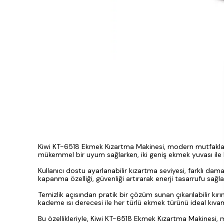
Kiwi KT-6518 Ekmek Kızartma Makinesi, modern mutfakların 
mükemmel bir uyum sağlarken, iki geniş ekmek yuvası ile ku
Kullanıcı dostu ayarlanabilir kızartma seviyesi, farklı d
kapanma özelliği, güvenliği artırarak enerji tasarrufu sağl
Temizlik açısından pratik bir çözüm sunan çıkarılabilir kır
kademe ısı derecesi ile her türlü ekmek türünü ideal kıv
Bu özellikleriyle, Kiwi KT-6518 Ekmek Kızartma Makinesi, 