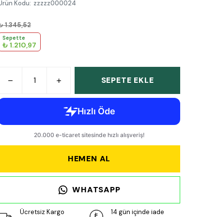
Ürün Kodu
:
zzzzz000024
₺ 1.345,52
Sepette
₺ 1.210,97
SEPETE EKLE
HEMEN AL
WHATSAPP
Ücretsiz Kargo
14 gün içinde iade