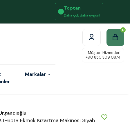
Toptan
Daha çok daha uygun!
0
t
Markalar
ünler
Urgancıoğlu
KT-6518 Ekmek Kızartma Makinesi Siyah