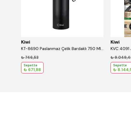
Kiwi
Kiwi
 1/2''
KT-8690 Paslanmaz Çelik Bardaklı 750 Ml Termos Siyah
₺ 746,53
₺ 9.049,4
Sepette
Sepette
₺ 671,88
₺ 8.144,