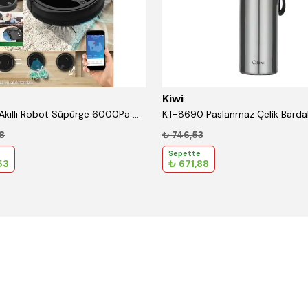
Kiwi
KVC 4091 Akıllı Robot Süpürge 6000Pa Güçlü Emiş, Lazer Haritalama, Paspas ,Uygulama Kontrollü
8
₺ 746,53
Sepette
53
₺ 671,88