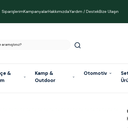
Siparişlerim
Kampanyalar
Hakkımızda
Yardım / Destek
Bize Ulaşın
çe &
Kamp &
Otomotiv
Se
ım
Outdoor
Ür