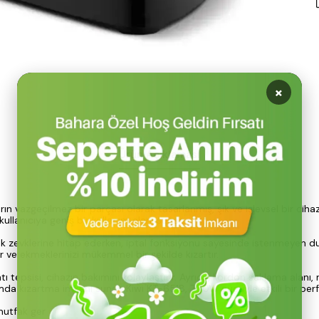
Ürün Açıklaması
vazgeçilmez bir parçası olarak tasarlanmış, şık ve işlevsel bir ciha
llanıcıya geniş bir kullanım alanı sunar.
amak zevklerine hitap ederken, iptal fonksiyonu sayesinde istenmeyen
ar ve ekmeklerinizi mükemmel bir şekilde kızartır.
ıntı tepsisi, cihazın bakımını kolaylaştırır. Ayrıca, kordon saklama ala
amda kızartma imkanı sunan Kiwi KT-6518, 700W gücüyle etkili bir perf
mutfak ger