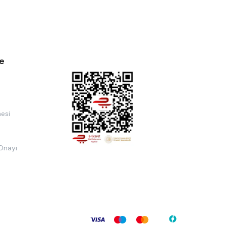
e
esi
 Onayı