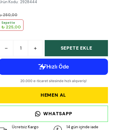
Ürün Kodu
:
2928444
₺ 250,00
Sepette
₺ 225,00
SEPETE EKLE
HEMEN AL
WHATSAPP
Ücretsiz Kargo
14 gün içinde iade