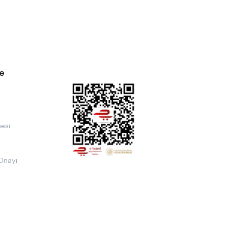
e
esi
 Onayı