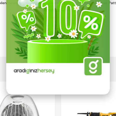
 bu ürün, çeşitli iklim koşullarında güvenilir bir seçenek sunar. Pa
Devamını Göster