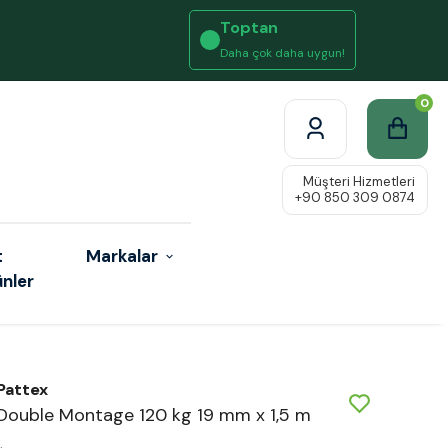
Toptan
Daha çok daha uygun!
0
t
Markalar
ünler
Pattex
Double Montage 120 kg 19 mm x 1,5 m