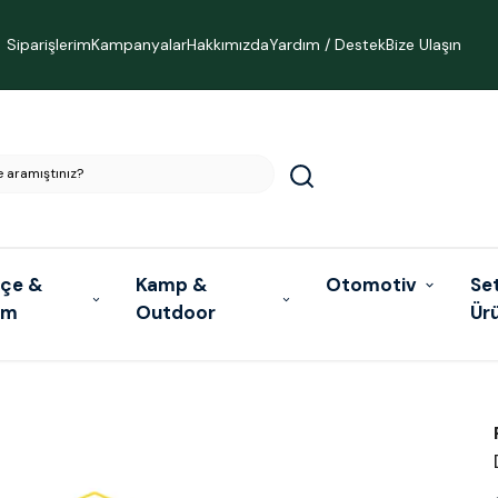
Siparişlerim
Kampanyalar
Hakkımızda
Yardım / Destek
Bize Ulaşın
çe &
Kamp &
Otomotiv
Se
ım
Outdoor
Ür