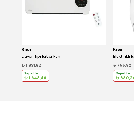
Kiwi
Kiwi
Duvar Tipi Isıtıcı Fan
Elektirikli 
₺ 1.831,62
₺ 755,82
Sepette
Sepette
₺ 1.648,46
₺ 680,2