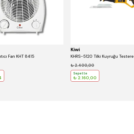
Kiwi
Isıtıcı Fan KHT 8415
₺ 2.400,00
Sepette
4
₺ 2.160,00