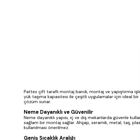
Pattex çift taraflı montaj bandı, montaj ve yapıştırma i
yük taşıma kapasitesi ile çeşitli uygulamalar için ideal 
çözüm sunar.
Neme Dayanıklı ve Güvenilir
Neme dayanıklı yapısı, iç ve dış mekanlarda güvenle kullan
sağlam bir montaj sağlar. Ahşap, seramik, metal, taş, plast
kullanılması önerilmez.
Geniş Sıcaklık Aralığı