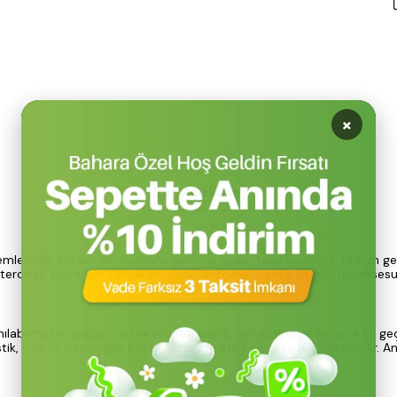
Ürün Açıklaması
şlemlerinde yüksek performans sunmak üzere tasarlanmıştır. 19 mm gen
bir tercihtir. Duvarları delmeden pano, çerçeve, banyo ve mutfak akse
ılabilmesini sağlar. Pattex montaj bandı, sıkı yüzeyi ile hava ve su g
ik, sıva ve beton gibi birçok yüzeyde etkili bir şekilde kullanılabilir.