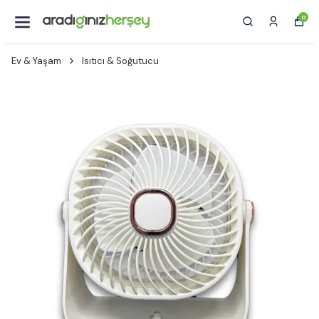
0
Ev & Yaşam
Isıtıcı & Soğutucu