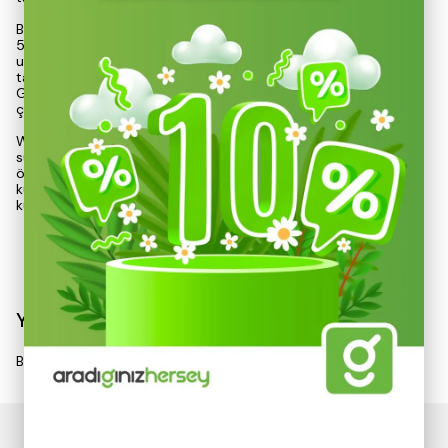
Bu mini fan, USB-C şarj girişi ile hızlı bir şekilde şarj edilebilir.
500mAh bataryası, yalnızca yaklaşık 2 saatlik bir şarj süresi ile
uzun süreli kullanım sağlar. 194 gram net ağırlığı ve 230 gram
taşıma ağırlığı ile son derece taşınabilir bir yapıya sahiptir.
Güvenli kullanım için parmak korumalı ızgara tasarımı ve
çocuklar için uygun yapı (3 yaş üstü) ile dikkat çeker.
Wexta ZB112, 1.5 – 2.5W güç tüketimi ile enerji verimliliği
sunarken, mat beyaz dış yüzeyi çizilmeye karşı dirençlidir. Bu
özellikleri, hem estetik hem de dayanıklı bir ürün arayan
kullanıcılar için mükemmel bir seçenek haline getirir. Uzun süre
kullanılmayacaksa, 2-3 ayda
Devamını Göster
Yorumlar
Bu ürün için henüz yorum yapılmamış.