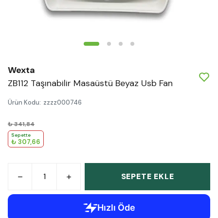
Wexta
ZB112 Taşınabilir Masaüstü Beyaz Usb Fan
Ürün Kodu
:
zzzz000746
₺ 341,84
Sepette
₺ 307,66
SEPETE EKLE