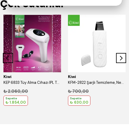
Çok Satanlar
Kiwi
Kiwi
KEP 6833 Tüy Alma Cihazı IPL Teknolojisi
KFM-2822 Şarjlı Temizleme, Nemlendirme ve Gerdirme Etkili Cilt Temizleyici
₺ 2.060,00
₺ 700,00
Sepette
Sepette
₺ 1.854,00
₺ 630,00