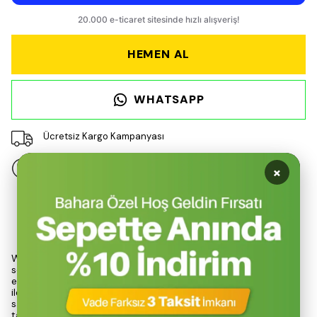
HEMEN AL
WHATSAPP
Ücretsiz Kargo Kampanyası
×
14 gün içinde iade değişim
Ürün Açıklaması
Wexta ZB112 taşınabilir mini fan, yaz aylarının sıcak günlerinde
serinlik arayanlar için ideal bir çözümdür. Şık beyaz tasarımı,
estetik bir görünüm sunarken, kompakt boyutu ve hafif yapısı
ile her ortamda rahatlıkla kullanılabilir. 360° dönebilme özelliği
sayesinde, serin havayı istediğiniz yöne yönlendirme imkanı
tanır.