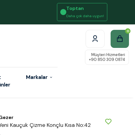
Toptan
Daha çok daha uygun!
0
t
Markalar
ünler
Gezer
Yeni Kauçuk Çizme Konçlu Kısa No:42