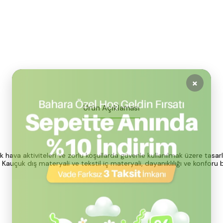
Ürün Açıklaması
hava aktiviteleri ve zorlu koşullarda güvenle kullanılmak üzere tasarl
r. Kauçuk dış materyali ve tekstil iç materyali, dayanıklılığı ve konfor