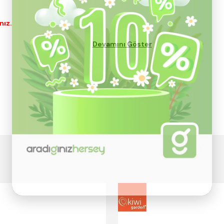
nız.
Devamını Göster