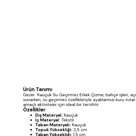
Ürün Tanımı
Gezer Kauçuk Su Geçirmez Erkek Çizme, bahçe işleri, açık 
sunarken, su geçirmez özellikleriyle ayaklarınızı kuru tuta
amaçlı aktiviteler için ideal bir tercihtir.
Özellikler
Dış Materyal:
Kauçuk
İç Materyal:
Tekstil
Taban Materyali:
Kauçuk
Topuk Yüksekliği:
2,5 cm
Taban Yüksekliği:
1,5 cm