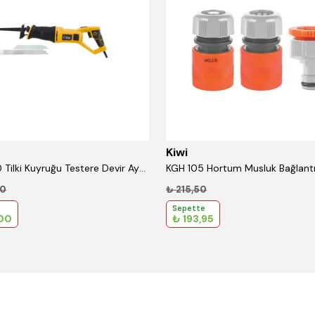
Kiwi
KHRS-5120 Tilki Kuyruğu Testere Devir Ayarlı 3 Bıçaklı-Kilit Düğmeli
KGH 105 Hortum Musluk Bağlantı S
00
₺ 215,50
Sepette
,00
₺ 193,95