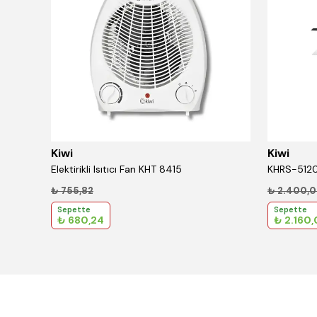
Kiwi
Kiwi
Elektirikli Isıtıcı Fan KHT 8415
₺ 755,82
₺ 2.400,
Sepette
Sepette
₺ 680,24
₺ 2.160