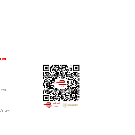
rme
esi
 Onayı