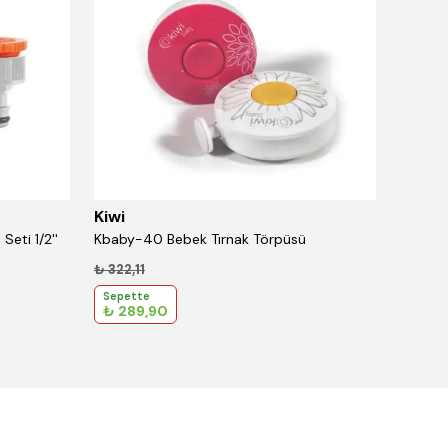
Kiwi
Kiwi
eti 1/2''
Kbaby-40 Bebek Tırnak Törpüsü
₺ 322,11
₺ 746,
Sepette
Sepet
₺ 289,90
₺ 671