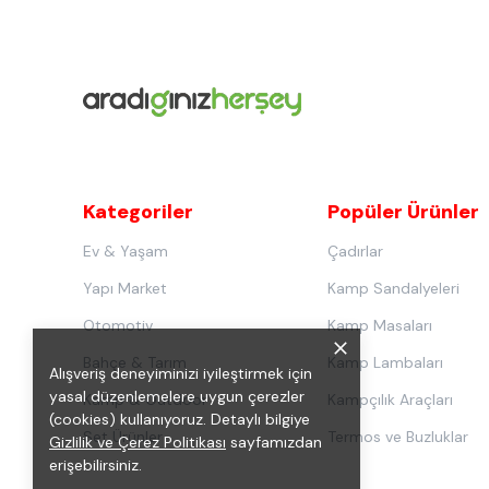
Kategoriler
Popüler Ürünler
Ev & Yaşam
Çadırlar
Yapı Market
Kamp Sandalyeleri
Otomotiv
Kamp Masaları
Bahçe & Tarım
Kamp Lambaları
Alışveriş deneyiminizi iyileştirmek için
yasal düzenlemelere uygun çerezler
Kamp & Outdoor
Kampçılık Araçları
(cookies) kullanıyoruz. Detaylı bilgiye
Set Ürünler
Termos ve Buzluklar
Gizlilik ve Çerez Politikası
sayfamızdan
erişebilirsiniz.