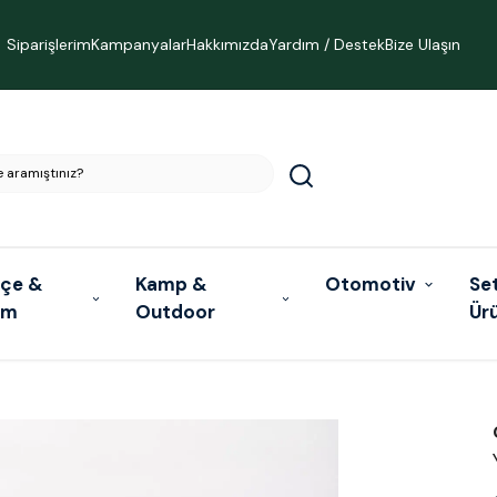
Siparişlerim
Kampanyalar
Hakkımızda
Yardım / Destek
Bize Ulaşın
çe &
Kamp &
Otomotiv
Se
ım
Outdoor
Ür