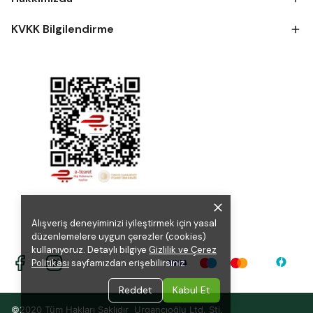
KVKK Bilgilendirme
Alışveriş deneyiminizi iyileştirmek için yasal
düzenlemelere uygun çerezler (cookies)
kullanıyoruz. Detaylı bilgiye
Gizlilik ve Çerez
Politikası
sayfamızdan erişebilirsiniz.
Reddet
Kabul Et
©2020 Tüm Hakları Saklıdır Urgancıoğlu Ltd. Şti.