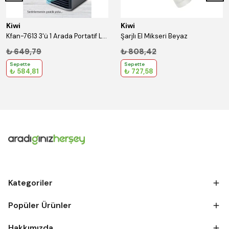
Kiwi
Kiwi
Kfan-7613 3'ü 1 Arada Portatif Led Işıklı İyonizer Hava Soğutucu Nemlendirici ve Temizleyici
Şarjlı El Mikseri Beyaz
₺ 649,79
₺ 808,42
Sepette
Sepette
₺ 584,81
₺ 727,58
Kategoriler
Popüler Ürünler
Hakkımızda