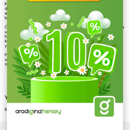
Kemerin elastik yapısı, yemek sonrası veya bol sıvı alımında
dahi sıkma hissi yaratmadan rahat bir kullanım sunar. Nefes
alabilir özelliği, terlemeyi önleyerek kullanıcıyı serin tutar ve iz
bırakmadan günlük aktivitelerde konfor sağlar.
Özel çift taraflı plastik kilit toka sistemi, tüm bedenlere kolayca
uyum sağlarken, metal parçaların bulunmaması sayesinde
havaalanları ve metal dedektörlerinde sorun yaşanmaz. Bu
kemer, doğa sporları aktiviteleri için ideal bir seçim olmasının
yanı sıra, günlük yaşamda da rahatlıkla kullanılabilir.
Patentli tasarımı, acil durumlarda ilk yardım ateli veya turnike
olarak da işlev görme özelliği taşımaktadır. Siyah rengi ile her
türlü kıyafetle uyum sa
Devamını Göster
Yorumlar
Bu ürün için henüz yorum yapılmamış.