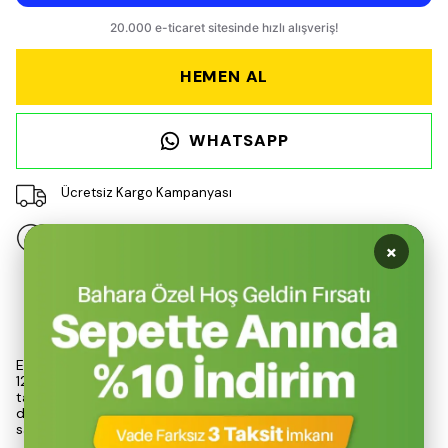
HEMEN AL
WHATSAPP
Ücretsiz Kargo Kampanyası
14 gün içinde iade değişim
×
Ürün Açıklaması
Evolite markasının outdoor stretch kemeri, 4 cm genişliği ve
125 cm uzunluğu ile kullanıcı konforunu ön planda tutarak
tasarlanmıştır. Yüksek dayanıklılığa sahip polyester yapısı,
deformasyona karşı direnç gösterirken, esnek tasarımı
sayesinde hareket özgürlüğü sağlar.