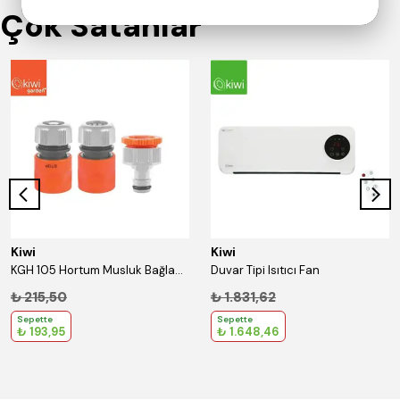
Çok Satanlar
Kiwi
Kiwi
KGH 105 Hortum Musluk Bağlantı Seti 1/2''
Duvar Tipi Isıtıcı Fan
₺ 215,50
₺ 1.831,62
Sepette
Sepette
₺ 193,95
₺ 1.648,46