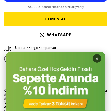
HEMEN AL
WHATSAPP
Ücretsiz Kargo Kampanyası
×
14 gün içinde iade değişim
Ürün Açıklaması
Kazıklı bahçe sulama fıskiyesi, bahçe sulama sistemleri arasında
dikkat çekici bir çözüm sunarak, kullanıcıların sulama işlemlerini
daha verimli hale getirmektedir. Ergonomik tasarımı sayesinde,
istenilen alana kolayca taşınabilir ve etkili sulama işlemleri
gerçekleştirilebilir. Kazıklı yapısı, fıskiyenin zemine sağlam bir
şekilde sabitlenmesini sağlarken, rüzgarlı havalarda bile güvenilir