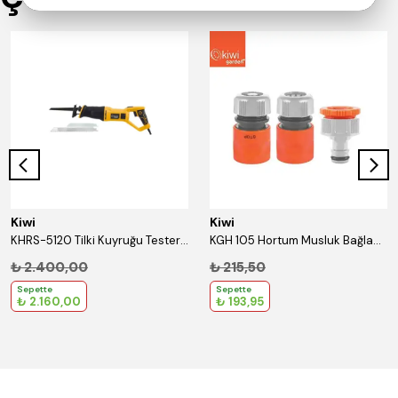
Kiwi
Kiwi
KHRS-5120 Tilki Kuyruğu Testere Devir Ayarlı 3 Bıçaklı-Kilit Düğmeli
KGH 105 Hortum Musluk Bağlantı Seti 1/2''
₺ 2.400,00
₺ 215,50
Sepette
Sepette
₺ 2.160,00
₺ 193,95