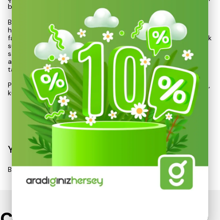
bir performans sunar.
Bu model, iki adet su çıkış ağzı ile donatılmış olup, ½’’ – ¾’’
hortumlara uyum sağlayacak şekilde tasarlanmıştır. Bu özellik,
farklı bahçe büyüklüklerine ve sulama ihtiyaçlarına göre esneklik
sunarak, kullanıcıların çeşitli bitki türleri için uygun su dağılımı
sağlamasına olanak tanır. Fıskiyenin vidası ve şapkası, sulama
alanının yakın veya uzak mesafelerde ayarlanmasına imkan
tanır, böylece her bitkinin su ihtiyacı karşılanabilir.
Paket içeriğinde hortum ve bağlantı aparatları bulunmadığı için,
kullanıcıların mevcut sulama sistemleri ile entegrasyon
Devamını Göster
Yorumlar
Bu ürün için henüz yorum yapılmamış.
Çok Satanlar