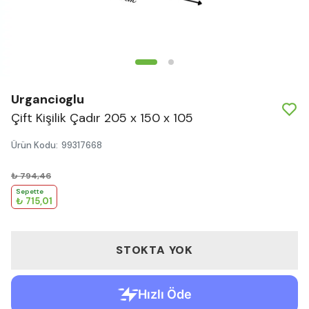
Urgancioglu
Çift Kişilik Çadır 205 x 150 x 105
Ürün Kodu
:
99317668
₺ 794,46
Sepette
₺ 715,01
STOKTA YOK