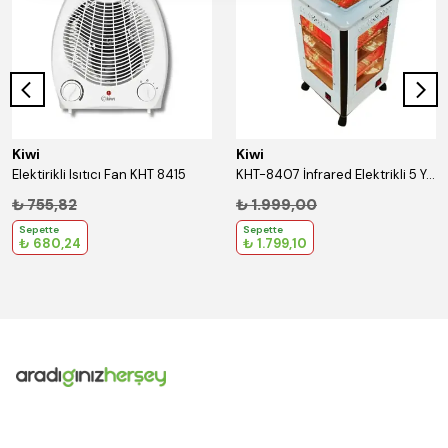
Kiwi
Kiwi
Elektirikli Isıtıcı Fan KHT 8415
KHT-8407 İnfrared Elektrikli 5 Yönlü Quartz Isıtıcı
₺ 755,82
₺ 1.999,00
Sepette
Sepette
₺ 680,24
₺ 1.799,10