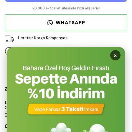
WHATSAPP
Ücretsiz Kargo Kampanyası
14 gün içinde iade değişim
×
Ürün Açıklaması
Zen Home D20004-2P Çift Kişilik Çadır 205x150x105 cm
Ürün Ölçüsü
Genişlik: 205 cm
Derinlik: 150 cm
Yükseklik: 105 cm
Ürün Özellikleri
Tek kubbe