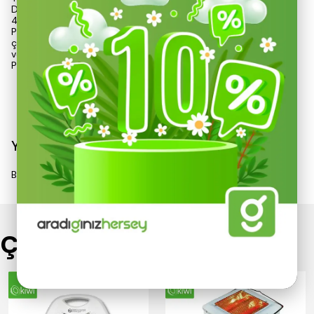
Dış çadır malzeme: 170T Polyester,PA
400mm'ye kadar suya dayanıklı
Paket İçeriği: Çadır Gövdesi, 1 Havalandırma örtüsü, 2 bölümlü
çadır direkleri, 4 gergi ipleri, 8 çadır sabitleme kazıkları, sineklik
ve kapı toplayıcıdan oluşmaktadır.
Paket içeriğinde taşıma çantası mevcuttur.
<
Devamını Göster
Yorumlar
Bu ürün için henüz yorum yapılmamış.
Çok Satanlar