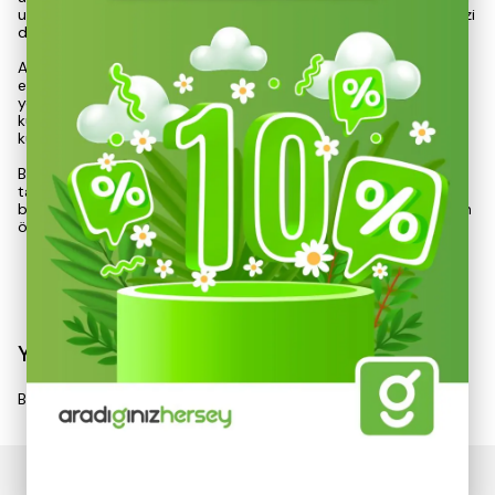
uygulamalarda zaman ve iş gücü tasarrufu sunarak, projelerinizi
daha etkili bir şekilde tamamlamanıza yardımcı olur.
Açık plastik sap, kullanıcı konforunu artırmak amacıyla
ergonomik bir tasarıma sahiptir. Uzun süreli kullanımlarda el
yorgunluğunu en aza indiren bu yapı, hafifliği ile de taşıma ve
kullanım kolaylığı sunar. Hem profesyonel hem de amatör
kullanıcılar için ideal bir seçim olmasını sağlamaktadır.
Bu alçı malası, özellikle iç mekan uygulamalarında, duvar ve
tavan yüzeylerinin düzgün bir şekilde işlenmesi için mükemmel
bir araçtır. Yüksek kaliteli malzemelerden üretilmiş olması, uzun
ömürl
Devamını Göster
Yorumlar
Bu ürün için henüz yorum yapılmamış.