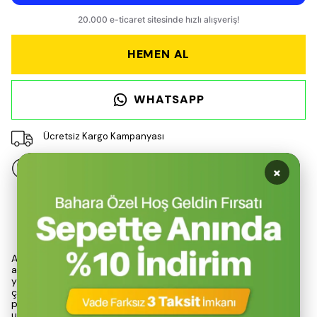
HEMEN AL
WHATSAPP
Ücretsiz Kargo Kampanyası
×
14 gün içinde iade değişim
Ürün Açıklaması
Alçı malası, inşaat ve dekorasyon projelerinde vazgeçilmez bir
araç olarak öne çıkmaktadır. 35 cm uzunluğundaki bu model,
yay çeliğinden üretilmiş olup, dayanıklılığı ve esnekliği ile dikkat
çekmektedir. Yay çeliği, malanın yüzeyine mükemmel bir
pürüzsüzlük kazandırarak, alçı ve benzeri malzemelerin
uygulanmasında yüksek verimlilik sağlar. Bu özellik, profesyonel