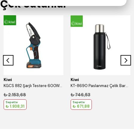
Çok Satanlar
Kiwi
Kiwi
KGCS 882 Şarjlı Testere 600W/18V/1.3Ah
KT-8690 Paslanmaz Çelik Bardaklı 750 Ml Termos Siyah
₺ 2.153,68
₺ 746,53
Sepette
Sepette
₺ 1.938,31
₺ 671,88