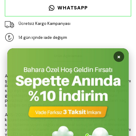
WHATSAPP
Ücretsiz Kargo Kampanyası
14 gün içinde iade değişim
×
Ürün Açıklaması
Aprilla’nın AHS-2029 Hızlı 3 Barlı Su Dalgası Maşası, saç
şekillendirme teknolojisinde öncü bir üründür. Üç ısıtma elemanı
ile donatılmış olan bu cihaz, özel seramik kaplama sayesinde
saçı eşit bir şekilde ısıtarak su dalgası formunda kıvırma işlemi
gerçekleştirir. Seramik kaplama, saçı koruyarak uzun süre
pürüzsüz ve parlak bir görünüm sunar, bu da kullanıcıların saç
sağlığını ön planda tutmasına olanak tanır.
AHS-2029, 200°C’ye kadar hızlı ve hassas bir ısınma
kapasitesine sahiptir. Üçlü seramik bukle maşası sistemi, farklı
saç tiplerine uyum sağlayarak ideal sonuçlar elde edilmesine
yardımcı olur. Kullanım sırasında güvenliği artıran soğuk uç kısmı
ve LED ışıklı ON/OFF anahtarı, konforlu bir deneyim sunar.