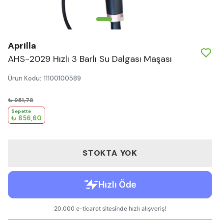
Aprilla
AHS-2029 Hızlı 3 Barlı Su Dalgası Maşası
Ürün Kodu
:
11100100589
₺ 951,78
Sepette
₺ 856,60
STOKTA YOK