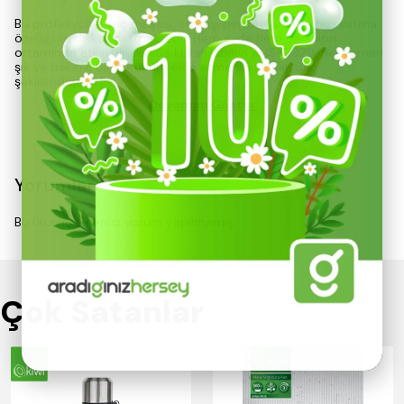
Bu profesyonel saç maşası, sıradışı performansı ve hızlı ısıtma
özelliği ile dikkat çekmektedir. Hem evde hem de salon
ortamında etkili bir şekilde kullanılabilen AHS-2029, her zaman
şık ve bakımlı bir görünüm elde etmenizi sağlar. Saç
şekillendirme işle
Devamını Göster
Yorumlar
Bu ürün için henüz yorum yapılmamış.
Çok Satanlar