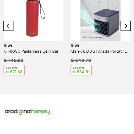
Kiwi
Kiwi
KT-8690 Paslanmaz Çelik Bardaklı 750 Ml Termos Kırmızı
Kfan-7613 3'ü 1 Arada Portatif Led Işıklı İyonizer Hava Soğutucu Nemlendirici ve Temizleyici
₺ 746,53
₺ 649,79
Sepette
Sepette
₺ 671,88
₺ 584,81