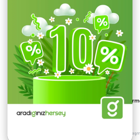
Hakkımızda
KVKK Bilgilendirm
İletişim
KVKK Metini
S.S.S
Gizlilik Politikası
Mesafeli Satış Sözleşm