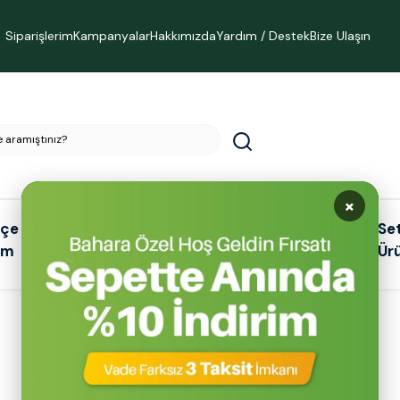
Siparişlerim
Kampanyalar
Hakkımızda
Yardım / Destek
Bize Ulaşın
×
çe &
Kamp &
Otomotiv
Se
ım
Outdoor
Ür