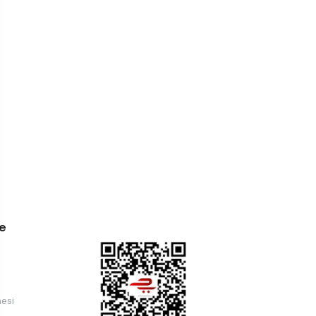
e
esi