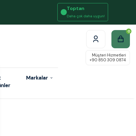
Toptan
Daha çok daha uygun!
0
t
Markalar
ünler