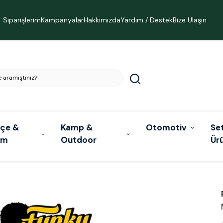
Siparişlerim
Kampanyalar
Hakkımızda
Yardım / Destek
Bize Ulaşın
çe &
Kamp &
Otomotiv
Se
ım
Outdoor
Ür