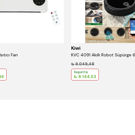
Kiwi
Isıtıcı Fan
₺ 9.049,48
Sepette
46
₺ 8.144,53