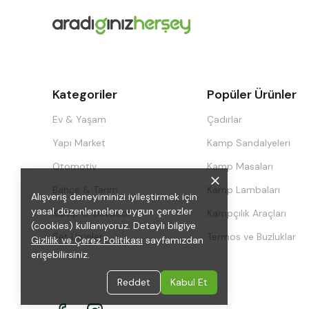
Kategoriler
Popüler Ürünler
Ev & Yaşam
Çadırlar
Yapı Market
Kamp Sandalyeleri
Otomotiv
Kamp Masaları
Bahçe & Tarım
Kamp Lambaları
Alışveriş deneyiminizi iyileştirmek için
yasal düzenlemelere uygun çerezler
Kamp & Outdoor
Kampçılık Araçları
(cookies) kullanıyoruz. Detaylı bilgiye
Set Ürünler
Termos ve Buzluklar
Gizlilik ve Çerez Politikası
sayfamızdan
erişebilirsiniz.
Reddet
Kabul Et