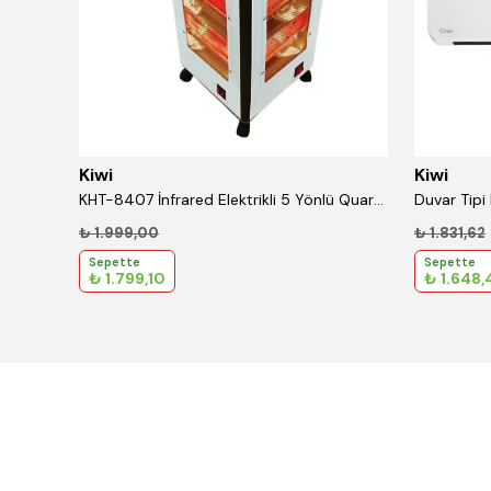
Kiwi
Kiwi
KBS-1085 Dijital Baskül Yağ Su Kas Vücut Kitle Endeksi Kilo Ölçer Tartı
KHT-8407 İnfrared Elektrikli 5 Yönlü Quartz Isıtıcı
Duvar Tipi 
₺ 1.999,00
₺ 1.831,62
Sepette
Sepette
₺ 1.799,10
₺ 1.648,