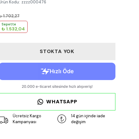
Ürün Kodu
:
zzzz000476
₺ 1.702,27
Sepette
₺ 1.532,04
STOKTA YOK
WHATSAPP
Ücretsiz Kargo
14 gün içinde iade
Kampanyası
değişim