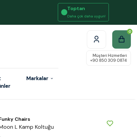
Toptan
Daha çok daha uygun!
0
t
Markalar
ünler
Funky Chairs
Moon L Kamp Koltuğu