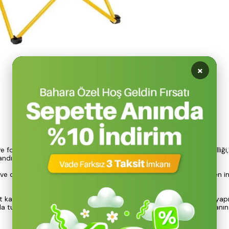
Ürün Açıklaması
fonksiyonelliği ile öne çıkmaktadır.
Pratik ve Hızlı Kurulum
özelliği
ndırır.
iç ve dış mekanlarda dayanıklılık sunan 600D polyester malzemeden im
alınlığında güçlendirilmiş demir boru ile desteklenmektedir. Bu yapı, 
anda tutan Moon L Kamp Koltuğu, 40x43 cm ölçülerinde oturum alanına v