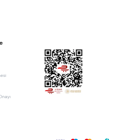
e
esi
 Onayı