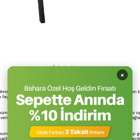
Ürün Açıklaması
rilmiş, doğada ateş yakma deneyimini güvenli ve verimli hale getiren
ten faydalanma imkanı sunar.
üm sunarak kamp alanınızı şık bir şekilde dekore eder. Hava girişini 
verimli şekilde yanmasına olanak tanır, böylece enerji tasarrufu sağlan
son derece kolaydır. Tutuşu ile ızgaranızı rahatlıkla taşıyabilir, kamp 
bekü olarak da kullanılabilir, bu da onu kamp severler için vazgeçilm