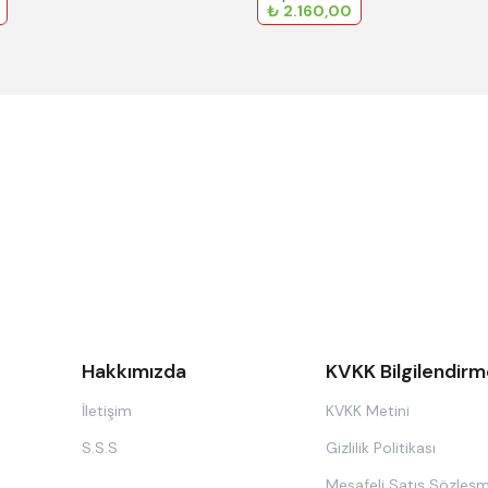
₺ 2.160,00
Hakkımızda
KVKK Bilgilendirm
İletişim
KVKK Metini
S.S.S
Gizlilik Politikası
Mesafeli Satış Sözleşm