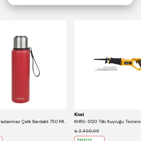
Kiwi
KT-8690 Paslanmaz Çelik Bardaklı 750 Ml Termos Kırmızı
₺ 2.400,00
Sepette