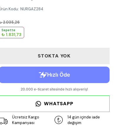
Ürün Kodu
:
NURGAZ284
₺ 2.035,26
Sepette
₺ 1.831,73
STOKTA YOK
WHATSAPP
Ücretsiz Kargo
14 gün içinde iade
Kampanyası
değişim