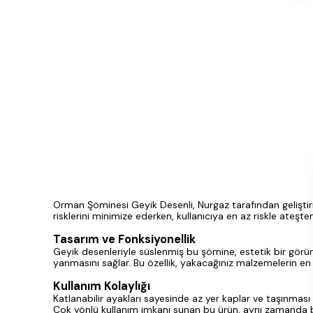
Orman Şöminesi Geyik Desenli, Nurgaz tarafından gelişti
risklerini minimize ederken, kullanıcıya en az riskle ateş
Tasarım ve Fonksiyonellik
Geyik desenleriyle süslenmiş bu şömine, estetik bir görün
yanmasını sağlar. Bu özellik, yakacağınız malzemelerin en 
Kullanım Kolaylığı
Katlanabilir ayakları sayesinde az yer kaplar ve taşınması 
Çok yönlü kullanım imkanı sunan bu ürün, aynı zamanda bar