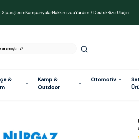
Siparişlerim
Kampanyalar
Hakkımızda
Yardım / Destek
Bize Ulaşın
çe &
Kamp &
Otomotiv
Se
ım
Outdoor
Ür