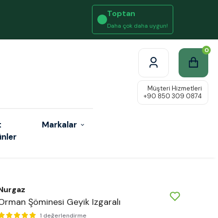
Toptan
Daha çok daha uygun!
0
t
Markalar
ünler
Nurgaz
Orman Şöminesi Geyik Izgaralı
1 değerlendirme