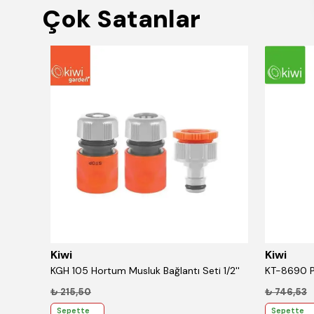
Çok Satanlar
Kiwi
Kiwi
KT-8690 Paslanmaz Çelik Bardaklı 750 Ml Termos Yeşil
KGH 105 Hortum Musluk Bağlantı Seti 1/2''
₺ 215,50
₺ 746,53
Sepette
Sepette