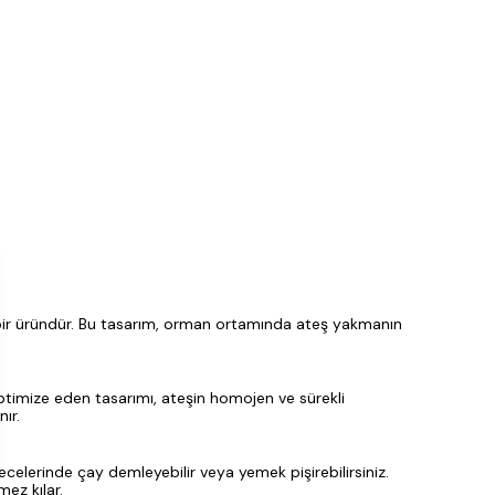
 bir üründür. Bu tasarım, orman ortamında ateş yakmanın
optimize eden tasarımı, ateşin homojen ve sürekli
ır.
gecelerinde çay demleyebilir veya yemek pişirebilirsiniz.
ez kılar.