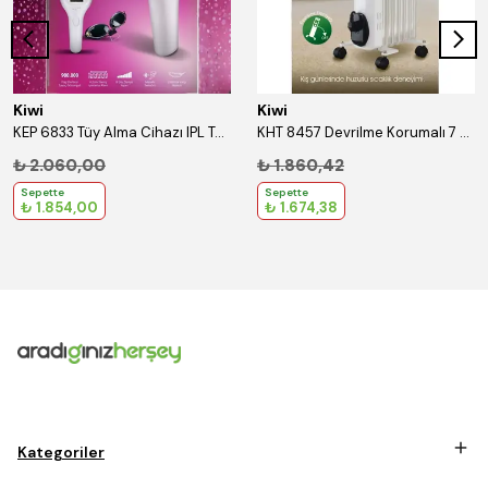
Kiwi
Kiwi
KEP 6833 Tüy Alma Cihazı IPL Teknolojisi
KHT 8457 Devrilme Korumalı 7 Bölmeli Yağlı Radyatör Beyaz
₺ 2.060,00
₺ 1.860,42
Sepette
Sepette
₺ 1.854,00
₺ 1.674,38
Kategoriler