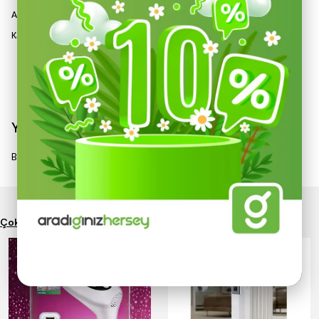
Astar; Polyester İplik 15g
Kaplama Malzemesi ve Şekli; Nitril 1/2 Kaplama
Devamını Göster
Yorumlar
Bu ürün için henüz yorum yapılmamış.
Çok Satanlar