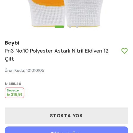
Beybi
Pn3 No:10 Polyester Astarlı Nitril Eldiven 12
Çift
Ürün Kodu
:
101010105
₺ 355,46
Sepette
₺ 319,91
STOKTA YOK