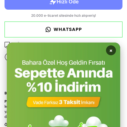
WHATSAPP
Ücretsiz Kargo Kampanyası
×
14 gün içinde iade değişim
Ürün Açıklaması
Beybi PN3 Nitril Kaplı Polyester Eldiven
PN3
eldivenler ekstra ince ve hafif olması sayesinde üstün el becerisi ve
konfor sağlar. Polyester örgü yapısı elinizin hava almasını sağlar, terletme
yapmaz. Esnek konç yapısı bileğinize tam uyum sağlar. Aşınmaya karşı
dayanıklıdır. Gıda İle temasa uygundur.
Özellikler