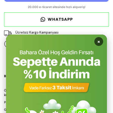
WHATSAPP
Ücretsiz Kargo Kampanyası
×
14 gün içinde iade değişim
Ürün Açıklaması
BEYBİ KN250 PAMUK NİTRİL ELDİVEN
Örgü bilekliği ve özel kalıbı sayesinde eli daha iyi kavrar ve konforlu
kullanım sağlar
Pamuk astarlı dokumasıyla elinizin hava almasını sağlar
Gıda ile temasa uygundur