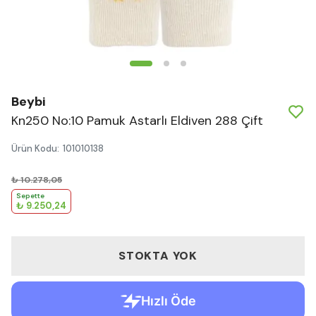
Beybi
Kn250 No:10 Pamuk Astarlı Eldiven 288 Çift
Ürün Kodu
:
101010138
₺ 10.278,05
Sepette
₺ 9.250,24
STOKTA YOK