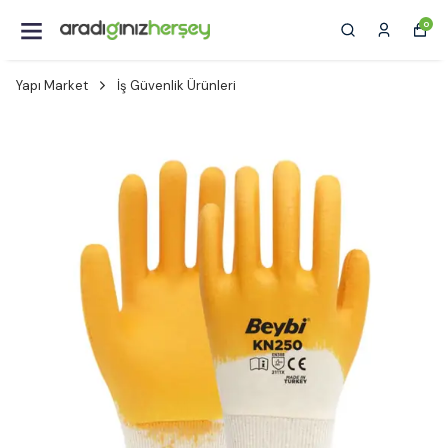
0
Yapı Market
İş Güvenlik Ürünleri