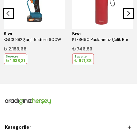
Kiwi
Kiwi
KGCS 882 Şarjlı Testere 600W/18V/1.3Ah
KT-8690 Paslanmaz Çelik Bardaklı 750 Ml Termos Kırmızı
₺ 2.153,68
₺ 746,53
Sepette
Sepette
₺ 1.938,31
₺ 671,88
Kategoriler