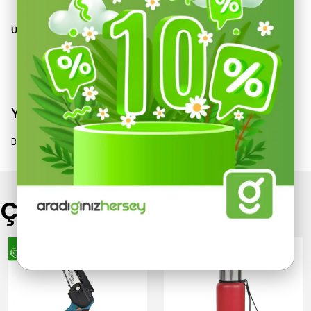
ÜRÜN KULLANIM ALANLARI
Devamını Göster
Yorumlar
Bu ürün için henüz yorum yapılmamış.
Çok Satanlar