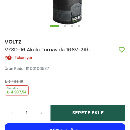
VOLTZ
VZSD-16 Akülü Tornavida 16.8V-2Ah
Tükeniyor
Ürün Kodu
:
111.001.00587
₺ 5.486,15
Sepette
₺ 4.937,54
SEPETE EKLE