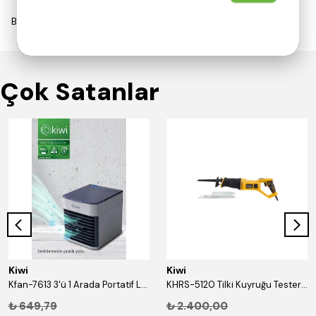
Bu ürün için henüz yorum yapılmamış.
Çok Satanlar
Kiwi
Kiwi
Kfan-7613 3'ü 1 Arada Portatif Led Işıklı İyonizer Hava Soğutucu Nemlendirici ve Temizleyici
KHRS-5120 Tilki Kuyruğu Testere Devir Ayarlı 3 Bıçaklı-Kilit Düğmeli
₺ 649,79
₺ 2.400,00