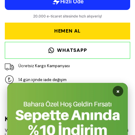
HEMEN AL
WHATSAPP
Ücretsiz Kargo Kampanyası
14 gün içinde iade değişim
×
Ürün Açıklaması
Kompakt ve Güçlü Tasarım
VOLTZ VZSD-16 Akülü Tornavida, 16.8V gerilim ve 2Ah kapasiteli