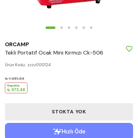
ORCAMP
Tekli Portatif Ocak Mini Kırmızı Ck-506
Ürün Kodu
:
zzzz000124
₺ 1.081,64
Sepette
₺ 973,48
STOKTA YOK