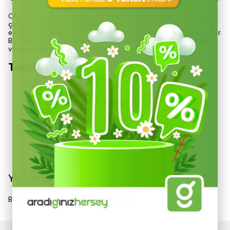
CK-506 modeli, yalnızca 227 gramlık valfli gaz kartuşlarıyla
çalışmakta olup, tüp bağlantısı gerektirmemektedir. Gaz stop
emniyet sistemi, gaz sızıntılarına karşı güvenli bir kullanım sağlar.
Bu özellik, kamp ortamlarında en çok ihtiyaç duyulan güvenlik
ve pratiklik unsurlarını bir araya getirir.
Teknik Özellikler
Güç:
1.86 kW
Gaz Tüketimi:
146 g/h
Gaz Tipi:
KTS-227 gr valfli kartuş
Ağırlık:
1.5 kg
Ocak Ölçüleri:
18 x 25 x 6 cm
Devamını Göster
Yorumlar
Bu ürün için henüz yorum yapılmamış.