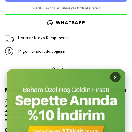
WHATSAPP
Ücretsiz Kargo Kampanyası
14 gün içinde iade değişim
Ürün Açıklaması
×
Kompakt Tasarım, Maksimum Performans
Orcamp Mini Portatif Ocak CK-506, kamp, piknik ve açık hava
etkinliklerinde yüksek performanslı pişirme deneyimi sunmak
üzere tasarlanmıştır. Hafifliği ve taşınabilirliği ile doğa
aktivitelerinde mutfak konforunu yanınıza getirirken,
profesyonel kullanım standartlarına da sahiptir.
Gaz Stop Emniyeti ile Üst Düzey Güvenlik