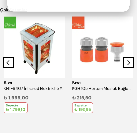
Çok Satanlar
Kiwi
Kiwi
KHT-8407 İnfrared Elektrikli 5 Yönlü Quartz Isıtıcı
KGH 105 Hortum Musluk Bağlantı Seti 1/2''
₺ 1.999,00
₺ 215,50
Sepette
Sepette
₺ 1.799,10
₺ 193,95