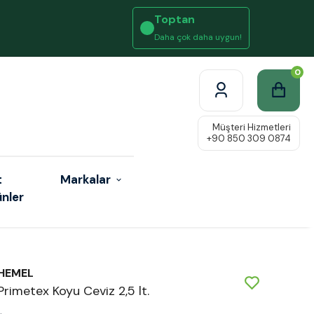
Toptan
Daha çok daha uygun!
0
t
Markalar
ünler
HEMEL
Primetex Koyu Ceviz 2,5 lt.