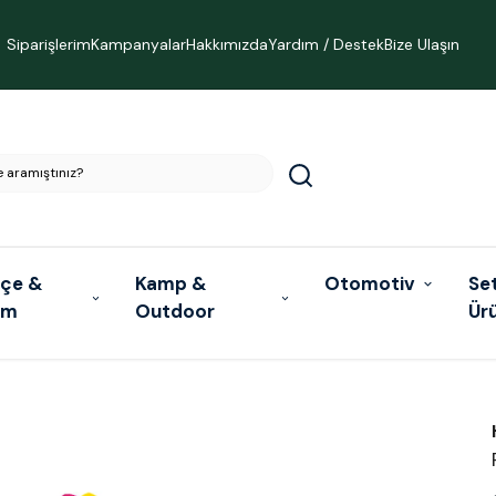
Siparişlerim
Kampanyalar
Hakkımızda
Yardım / Destek
Bize Ulaşın
çe &
Kamp &
Otomotiv
Se
ım
Outdoor
Ür