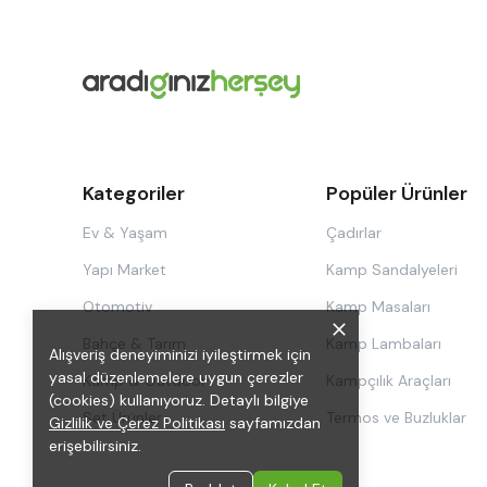
Kategoriler
Popüler Ürünler
Ev & Yaşam
Çadırlar
Yapı Market
Kamp Sandalyeleri
Otomotiv
Kamp Masaları
Bahçe & Tarım
Kamp Lambaları
Alışveriş deneyiminizi iyileştirmek için
yasal düzenlemelere uygun çerezler
Kamp & Outdoor
Kampçılık Araçları
(cookies) kullanıyoruz. Detaylı bilgiye
Set Ürünler
Termos ve Buzluklar
Gizlilik ve Çerez Politikası
sayfamızdan
erişebilirsiniz.