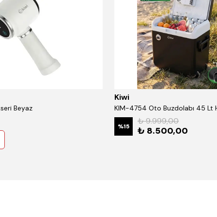
Kiwi
ikseri Beyaz
₺ 9.999,00
%
15
₺ 8.500,00
8