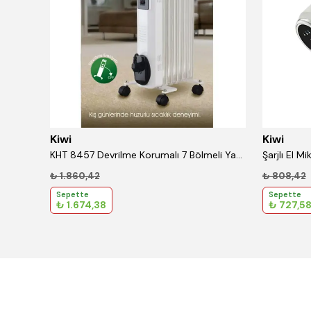
Kiwi
Kiwi
KT-8690 Paslanmaz Çelik Bardaklı 750 Ml Termos Kırmızı
KHT 8457 Devrilme Korumalı 7 Bölmeli Yağlı Radyatör Beyaz
Şarjlı El M
₺ 1.860,42
₺ 808,42
Sepette
Sepette
₺ 1.674,38
₺ 727,5