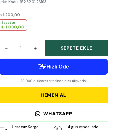
Ürün Kodu
:
152.32.01.26193
₺ 1.200,00
Sepette
₺ 1.080,00
SEPETE EKLE
HEMEN AL
WHATSAPP
Ücretsiz Kargo
14 gün içinde iade