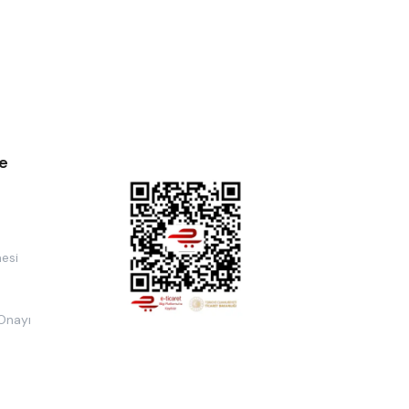
e
esi
 Onayı