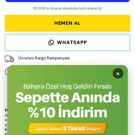
HEMEN AL
WHATSAPP
Ücretsiz Kargo Kampanyası
×
14 gün içinde iade değişim
Ürün Açıklaması
Hemel Prime Vernik Bal 0,75 lt
, su bazlı koruyucu vernik
olarak, dış mekan uygulamaları için üstün bir çözüm
sunmaktadır. UV ışınlarına, nem ve diğer dış etkenlere karşı
yüksek dayanıklılık gösteren bu ürün, ahşap yüzeylerin
korunmasında etkili bir performans sergilemektedir. Kurşunsuz
formülü ile çevre dostu bir seçenek sunarken, mükemmel su