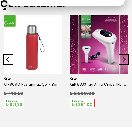
Çok Satanlar
Kiwi
Kiwi
KT-8690 Paslanmaz Çelik Bardaklı 750 Ml Termos Kırmızı
KEP 6833 Tüy Alma Cihazı IPL Teknolojisi
₺ 746,53
₺ 2.060,00
Sepette
Sepette
₺ 671,88
₺ 1.854,00