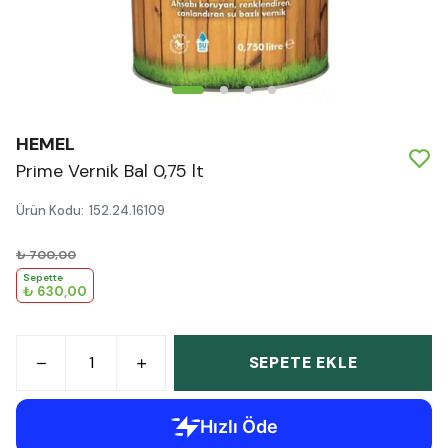
HEMEL
Prime Vernik Bal 0,75 lt
Ürün Kodu
:
152.24.16109
₺ 700,00
Sepette
₺ 630,00
SEPETE EKLE