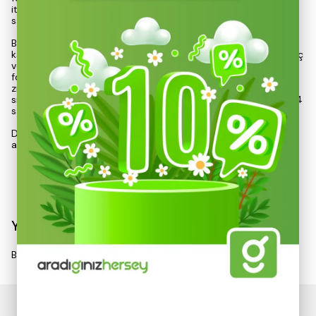
iticilik özelliği sayesinde yüzeylerin uzun ömürlü olmasını
sağlamaktadır.
Bu vernik, kapı ve pencere doğramaları, panjurlar, cephe
kaplamaları, çitler, pergolalar ve balkon korkulukları gibi çeşitli iç
ve dış cephe yüzeylerinde kullanılabilmektedir. Kullanıma hazır
formülü, uygulama sürecini kolaylaştırırken, 80/120 no’lu
zımpara kağıdı ile yüzey hazırlığı gerektirmektedir. Uygulama
sırasında, iki kat halinde fırça ile sürülmesi ve katlar arasında 24
saat beklenmesi önerilmektedir.
Düzenli bakım işlemleri, verniğin performansını artırmakta ve
ahşap yüzeylerin korunmasını sağlamaktadır. Her iki yılda bir
Devamını Göster
Yorumlar
Bu ürün için henüz yorum yapılmamış.