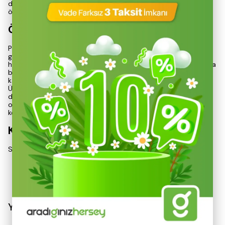
derece basit olan bu sprey, lastik tamiri için gereken tüm
özellikleri barındırmaktadır.
Özellikler ve Avantajlar
Premium Lastik Tamir Spreyi, acil durumlarda lastiklerinizi
güvenle onarmanıza olanak tanır. Araba, motosiklet, bisiklet ve
hafif ticari araçlar için uygun olan bu ürün, zorlu yol koşullarında
bile güvenli bir yolculuk sağlar. Lastikçi arama derdini ortadan
kaldırarak, sizi en yakın tamir istasyonuna güvenle ulaştırır.
Ürünün formülasyonu, lastiklerinizi hızlı bir şekilde onarırken,
dayanıklılığını da artırır. Ayrıca, bu sprey, lastiklerinizi anında
onararak, zaman kaybını en aza indirir ve yolculuklarınızı
kesintisiz sürdürmenizi sağlar.
Kullanım Talimatı
Spreyi kullanmak
Devamını Göster
Yorumlar