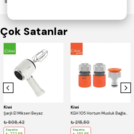
Bu ürün için henüz yorum yapılmamış.
Çok Satanlar
Kiwi
Kiwi
Şarjlı El Mikseri Beyaz
KGH 105 Hortum Musluk Bağlantı Seti 1/2''
₺ 808,42
₺ 215,50
Sepette
Sepette
₺ 727,58
₺ 193,95