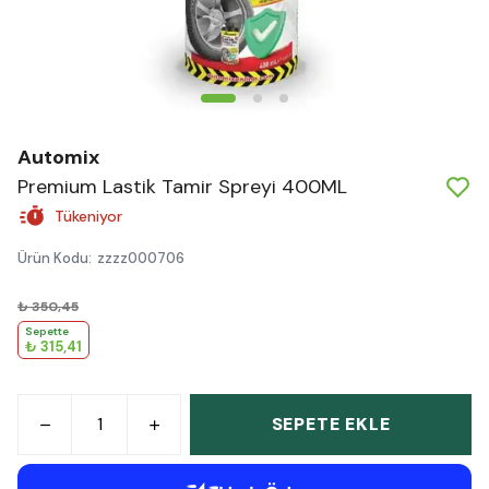
Automix
Premium Lastik Tamir Spreyi 400ML
Tükeniyor
Ürün Kodu
:
zzzz000706
₺ 350,45
Sepette
₺ 315,41
SEPETE EKLE