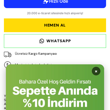
HEMEN AL
WHATSAPP
Ücretsiz Kargo Kampanyası
14 gün içinde iade değişim
×
Ürün Açıklaması
Yolda lastiğinizin patlaması durumunda, Premium Lastik Tamir
Spreyi 400ML, acil durumlarda hızlı ve etkili bir çözüm sunar.
Automix markası tarafından üretilen bu ürün, her türlü lastikli
araçta kullanılabilen pratik bir tamir aracıdır. Kullanımı son