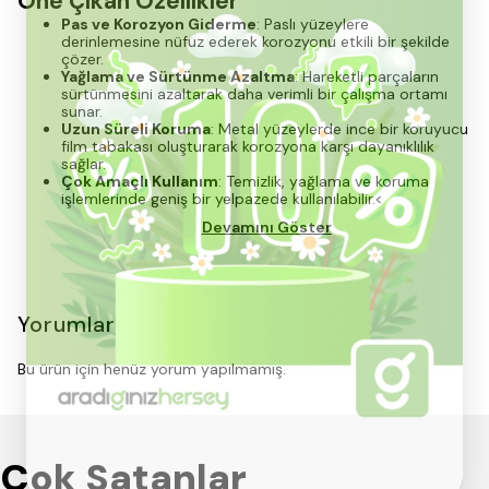
Öne Çıkan Özellikler
Pas ve Korozyon Giderme
: Paslı yüzeylere
derinlemesine nüfuz ederek korozyonu etkili bir şekilde
çözer.
Yağlama ve Sürtünme Azaltma
: Hareketli parçaların
sürtünmesini azaltarak daha verimli bir çalışma ortamı
sunar.
Uzun Süreli Koruma
: Metal yüzeylerde ince bir koruyucu
film tabakası oluşturarak korozyona karşı dayanıklılık
sağlar.
Çok Amaçlı Kullanım
: Temizlik, yağlama ve koruma
işlemlerinde geniş bir yelpazede kullanılabilir.<
Devamını Göster
Yorumlar
Bu ürün için henüz yorum yapılmamış.
Çok Satanlar