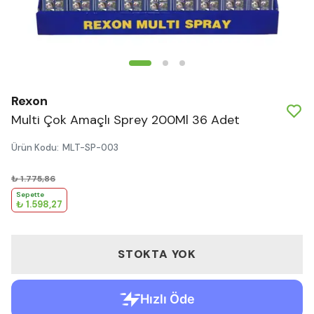
Rexon
Multi Çok Amaçlı Sprey 200Ml 36 Adet
Ürün Kodu
:
MLT-SP-003
₺ 1.775,86
Sepette
₺ 1.598,27
STOKTA YOK