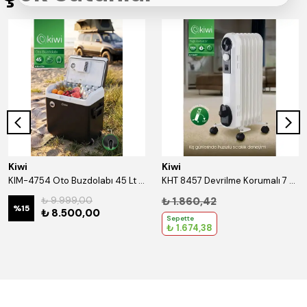
Kiwi
Kiwi
KIM-4754 Oto Buzdolabı 45 Lt Hacim 12V/24V Tekerlekli Şişe Açacaklı Tahliye Delikli
KHT 8457 Devrilme Korumalı 7 Bölmeli Yağlı Radyatör Beyaz
₺ 9.999,00
₺ 1.860,42
%
15
₺ 8.500,00
Sepette
₺ 1.674,38