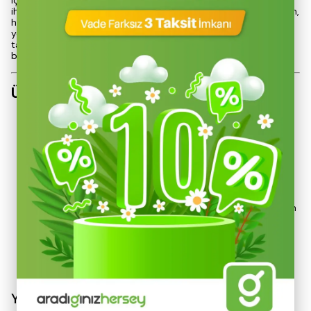
için mükemmel bir çözüm sunarak, ısıtma ve pişirme
ihtiyaçlarınızı karşılamak üzere tasarlanmıştır. Bu çok işlevli ürün,
hem soba hem de fırın olarak kullanılabilme özelliği ile lezzetli
yemekler hazırlamanıza olanak tanır. Katlanabilir yapısı ve
taşınabilirliği sayesinde kamp ve piknik gibi aktivitelerde pratik
bir kullanım sağlar.
Ürün Özellikleri
Çift Fonksiyon
: Isıtma ve yemek pişirme işlevlerini bir
arada sunar.
Hızlı Isıtma
: Çelik sac yapısı, etkili ısıtma performansı
sağlar.
Termostat Gösterge
: Sıcaklık kontrolü için entegre
termostat.
Katlanabilir Ayaklar
: Taşıma ve depolama kolaylığı için
tasarlanmıştır.
Parçaların Saklanabilirliği
: Baca ve aksesuarlar, sobanın
içerisine yerleştirilebilir.
Devamını Göster
Yorumlar