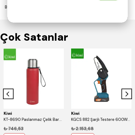
Bu ürün için henüz yorum yapılmamış.
Çok Satanlar
Kiwi
Kiwi
KT-8690 Paslanmaz Çelik Bardaklı 750 Ml Termos Kırmızı
KGCS 882 Şarjlı Testere 600W/18V/1.3Ah
₺ 746,53
₺ 2.153,68