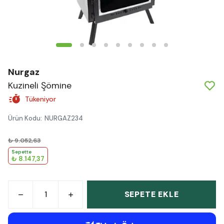
Nurgaz
Kuzineli Şömine
Tükeniyor
Ürün Kodu
:
NURGAZ234
₺ 9.052,63
Sepette
₺ 8.147,37
SEPETE EKLE