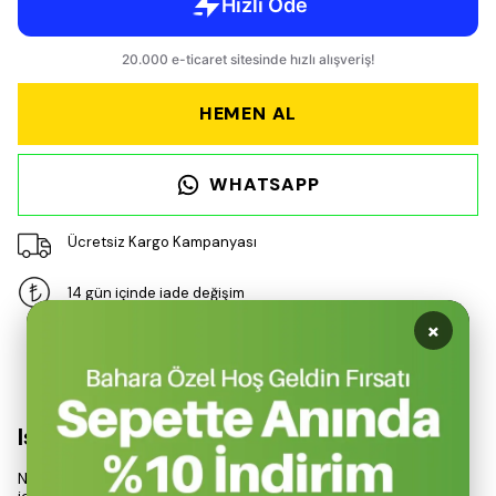
HEMEN AL
WHATSAPP
Ücretsiz Kargo Kampanyası
14 gün içinde iade değişim
×
Ürün Açıklaması
Isıtma ve Yemek Pişirme Bir Arada!
Nurgaz Kuzineli Şömine, açık hava etkinlikleri ve doğa gezileri