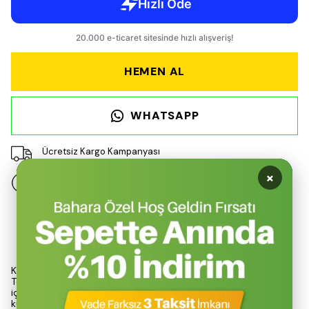
HEMEN AL
WHATSAPP
Ücretsiz Kargo Kampanyası
×
14 gün içinde iade değişim
Ürün Açıklaması
Kiwi KSC-4216 Uzatma Borulu 16 Parça Aksesuarlı Dikey Buharlı
Temizleyici, ev ve iş yerlerinde derinlemesine hijyen sağlamak
için geliştirilmiş bir temizlik çözümüdür. Kimyasal madde
kullanmadan, yüksek sıcaklıkta üretilen buhar gücü ile kir, yağ,