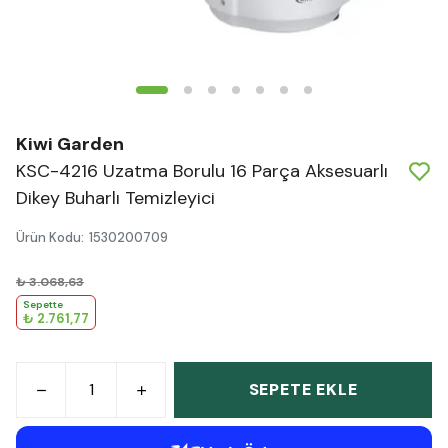
Kiwi Garden
KSC-4216 Uzatma Borulu 16 Parça Aksesuarlı
Dikey Buharlı Temizleyici
Ürün Kodu
:
1530200709
₺ 3.068,63
Sepette
₺ 2.761,77
SEPETE EKLE