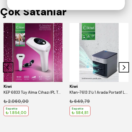
Çok Satanlar
Kiwi
Kiwi
KEP 6833 Tüy Alma Cihazı IPL Teknolojisi
Kfan-7613 3'ü 1 Arada Portatif Led Işıklı İyonizer Hava Soğutucu Nemlendirici ve Temizleyici
₺ 2.060,00
₺ 649,79
Sepette
Sepette
₺ 1.854,00
₺ 584,81