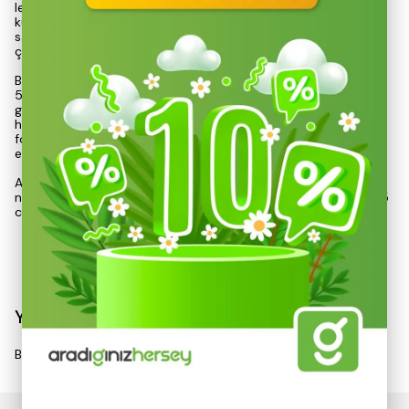
leke ve bakterileri etkili bir şekilde ortadan kaldırarak,
kullanıcıların temizlik ihtiyaçlarını karşılar. Farklı başlıkları
sayesinde zemin, cam, mutfak, banyo, döşeme ve halı gibi
çeşitli yüzeylerde mükemmel temizlik performansı sunar.
Bu model, maksimum 3 bar basınç kapasitesine sahip olup,
550 ml su kapasitesi ile sürekli 30-35 g/dk buhar üretimi
gerçekleştirebilir. 3 metre uzunluğundaki güç kablosu, geniş bir
hareket alanı sağlar. Isıya dayanıklı gövdesi ve çocuk kilidi
fonksiyonu, güvenli bir kullanım deneyimi sunarak kullanıcıların
endişelerini minimize eder.
Aksesuar seti, huni, ölçü kabı, cam temizleme aleti, yuvarlak
naylon fırça, döşeme aleti, havlu bezi, jet başlığı, eğik başlık, 55
cm esnek boru, mikrof
Devamını Göster
Yorumlar
Bu ürün için henüz yorum yapılmamış.