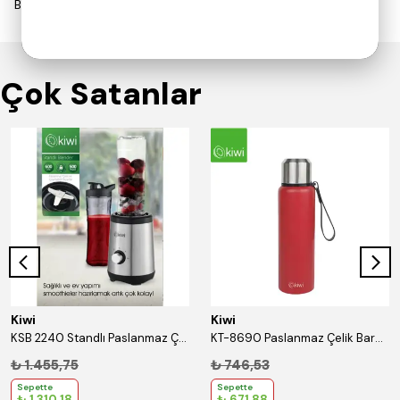
Bu ürün için henüz yorum yapılmamış.
Çok Satanlar
Kiwi
Kiwi
KSB 2240 Standlı Paslanmaz Çelik Blender - Moothie Blender 600 ml Bardaklı
KT-8690 Paslanmaz Çelik Bardaklı 750 Ml Termos Kırmızı
₺ 1.455,75
₺ 746,53
Sepette
Sepette
₺ 1.310,18
₺ 671,88