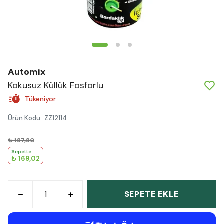
Automix
Kokusuz Küllük Fosforlu
Tükeniyor
Ürün Kodu
:
ZZ12114
₺ 187,80
Sepette
₺ 169,02
SEPETE EKLE