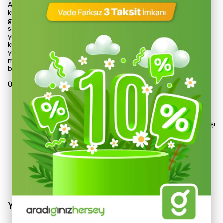
Automix Kokusuz Küllük, tüm yerli ve yabancı araçlarda
kullanılabilen, şık bir tasarıma sahip bir oto aksesuarıdır. Siyah
gövde yapısı, estetik bir görünüm sunarken, geniş hacmi
sayesinde uzun süreli kullanım imkanı tanır. Sigara izmaritlerini
yerleştirmek ve söndürmek için özel alanları ile pratik bir
kullanım sağlar. Ergonomik tasarımı, hem uzun hem de kısa
yolculuklar sırasında büyük kolaylık sunar ve aracınızın iç
mekanını koruyarak kirlenmesini önler. Ayrıca, araç içindeki
bardaklık kısmına uyumlu yapısı ile dikkat çeker.
Ürün Özellikleri
Kokusuz Tasarım:
Özel yapısı, rahatsız edici sigara
kokusunu önleyerek ferah bir hava sağlar.
Yüksek Kalite Malzeme:
Dayanıklı ve uzun ömürlü
malzemelerle üretilmiştir; sıcak hava ve dış etkenlere karşı
dirençlidir.
Pratik Kullanım:
Geniş ağzı sayesinde kolayca kullanılır
ve temizlenmesi s
Devamını Göster
Yorumlar