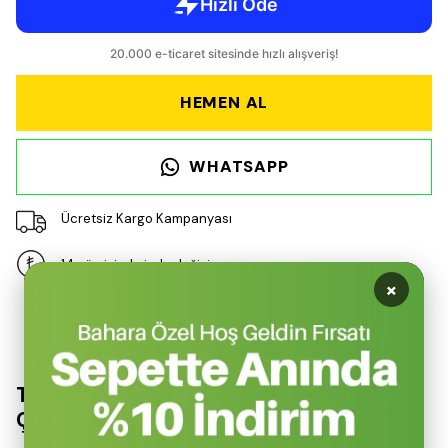
HEMEN AL
WHATSAPP
Ücretsiz Kargo Kampanyası
14 gün içinde iade değişim
×
Ürün Açıklaması
Temiz ve Ferah Bir Ortam İçin İdeal
Çözüm