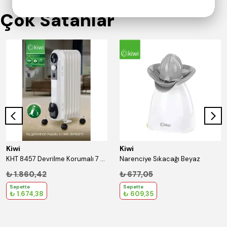
Çok Satanlar
Kiwi
Kiwi
KHT 8457 Devrilme Korumalı 7 Bölmeli Yağlı Radyatör Beyaz
Narenciye Sıkacağı Beyaz
₺ 1.860,42
₺ 677,05
Sepette
Sepette
₺ 1.674,38
₺ 609,35