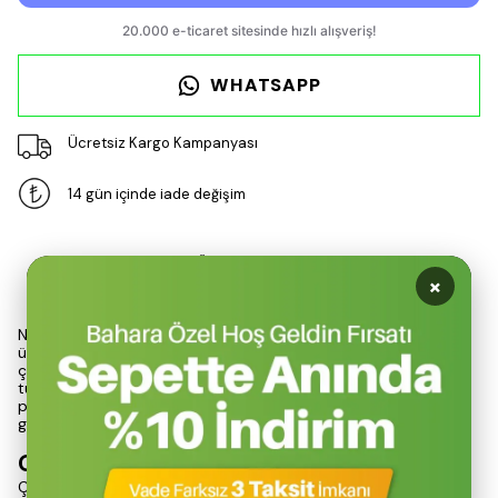
WHATSAPP
Ücretsiz Kargo Kampanyası
14 gün içinde iade değişim
Ürün Açıklaması
×
Nurgaz 220 gr valfli kartuş, yüksek güvenlik standartları ile
üretilmiş ve %100 yerli bir gaz kaynağı olarak dikkat
çekmektedir. Portatif kamp cihazları, pürmüzler ve 7/16 vidalı
tüm cihazlarla uyumlu bir şekilde tasarlanan bu kartuş, %30
propan ve %70 butan karışımı ile her türlü hava koşulunda
güvenli bir enerji sağlamaktadır.
Güvenlik ve Performans
Çift conta sistemi, kartuşun güvenliğini artırarak sızıntı riskini