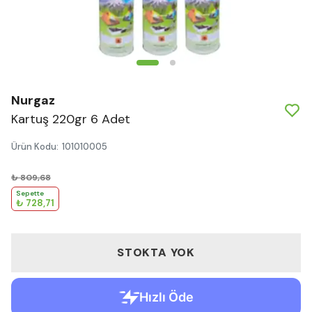
Nurgaz
Kartuş 220gr 6 Adet
Ürün Kodu
:
101010005
₺ 809,68
Sepette
₺ 728,71
STOKTA YOK