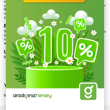
minimize eder. Bu özellik, kullanıcıların güvenli bir deneyim
yaşamasını sağlarken, kartuşun performansını da optimize eder.
Nurgaz 220 gr kartuş, pratik ve ekonomik bir enerji kaynağı
olarak, kamp ve açık hava etkinliklerinde vazgeçilmez bir
yardımcıdır.
Paket İçeriği
Set içerisinde toplamda 6 adet Nurgaz 220 gr valfli gaz kartuşu
bulunmaktadır. Bu, uzun süreli kullanımlar için ideal bir çözüm
sunarak, kullanıcıların enerji ihtiyaçlarını karşılamada etkin bir
alternatif oluşturur.
Uyarı
Bu ürün yanıcı gaz i
Devamını Göster
Yorumlar
Bu ürün için henüz yorum yapılmamış.