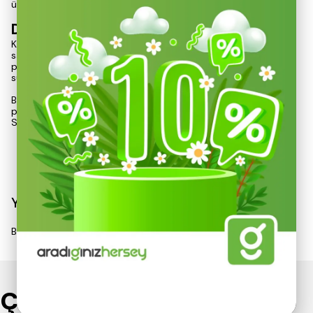
üzerinde kolayca yer kaplar ve pratik bir kullanım sunar.
Dayanıklılık ve Kullanım Kolaylığı
Kamp Çaydanlık, dayanıklı malzemelerden üretilmiştir, bu
sayede zorlu dış mekan koşullarında bile güvenilir bir
performans sergiler. Kullanıcı dostu tasarımı, çay demleme
sürecini basit ve keyifli hale getirir.
Bu özellikleri ile Nurgaz Kamp Çaydanlık, doğa yürüyüşleri,
piknikler ve kamp aktiviteleri için mükemmel bir yardımcıdır.
Sıcak içeceklerinizi hızlı ve pratik bir şekilde haz
Devamını Göster
Yorumlar
Bu ürün için henüz yorum yapılmamış.
Çok Satanlar