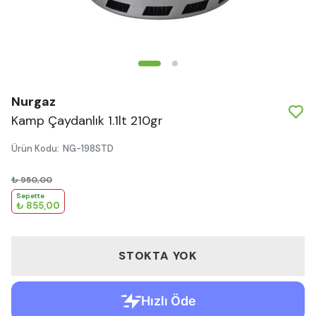
Nurgaz
Kamp Çaydanlık 1.1lt 210gr
Ürün Kodu
:
NG-198STD
₺ 950,00
Sepette
₺ 855,00
STOKTA YOK