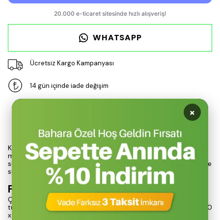
WHATSAPP
Ücretsiz Kargo Kampanyası
14 gün içinde iade değişim
×
Ürün Açıklaması
Kamp Çaydanlık, 1.1 litre kapasitesi ve 210 gram ağırlığı ile dış
mekan aktiviteleri için ideal bir çözümdür. Nurgaz markasının
sunduğu bu ürün, tabanındaki ızgara tasarımı sayesinde pişirme
süresini yarıya indirerek, zaman ve enerji tasarrufu sağlar.
Fonksiyonel Tasarım
Çaydanlığın özel kılıfı, hem taşınabilirliği artırır hem de sıcak
tutma özelliği ile içeceklerinizi uzun süre sıcak tutar. Ölçüleri 150
x 89 mm olan bu çaydanlık, hafif yapısıyla kamp masaları