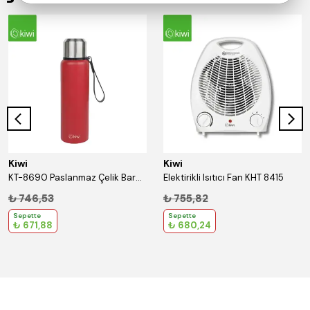
Kiwi
Kiwi
KT-8690 Paslanmaz Çelik Bardaklı 750 Ml Termos Kırmızı
Elektirikli Isıtıcı Fan KHT 8415
₺ 746,53
₺ 755,82
Sepette
Sepette
₺ 671,88
₺ 680,24