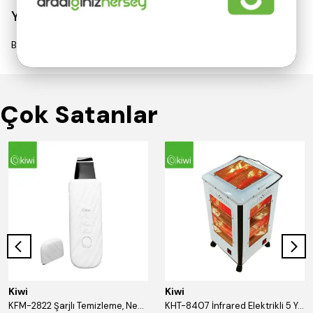
Yorumlar
Bu ürün için henüz yorum yapılmamış.
Çok Satanlar
Kiwi
Kiwi
KFM-2822 Şarjlı Temizleme, Nemlendirme ve Gerdirme Etkili Cilt Temizleyici
KHT-8407 İnfrared Elektrikli 5 Yönlü Quartz Isıtıcı