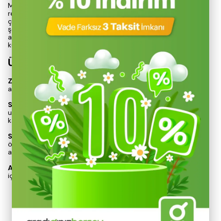
Marshall Enamel Parlak Ahşap Metal Boyası, Bayrak Kırmızı
rengiyle, ahşap ve metal yüzeyler için mükemmel bir kaplama
çözümü sunmaktadır. 2,5 L’lik hacmi, geniş alanların etkin bir
şekilde boyanmasına olanak tanır. Bu ürün, kapı, pencere ve
ahşap parmaklık gibi yapı elemanlarının iç ve dış mekanlarda
kullanılmasına uygun olup, estetik ve dayanıklı bir yüzey sağlar.
Ürün Özellikleri
Zengin Renk Seçenekleri:
Son kat parlak boya, çeşitli renk
alternatifleri ile estetik bir görünüm sunar.
Solvent Bazlı Formül:
Ahşap ve metal yüzeyler için %100
uyumlu bir yapı sunarak, dayanıklılığı artırır ve uzun ömürlü bir
kaplama sağlar.
Silinebilir ve Yıkanabilir:
Temizlik kolaylığı sağlayarak, uzun
ömürlü bir kullanım deneyimi sunar ve bakım gereksinimlerini
azaltır.
Ağır Metal ve Kromat İçermez:
Sağlığa zararlı maddeler
içermeyen formülü il
Devamını Göster