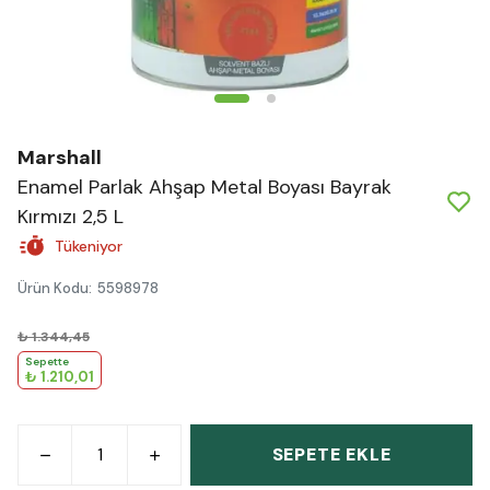
Marshall
Enamel Parlak Ahşap Metal Boyası Bayrak
Kırmızı 2,5 L
Tükeniyor
Ürün Kodu
:
5598978
₺ 1.344,45
Sepette
₺ 1.210,01
SEPETE EKLE