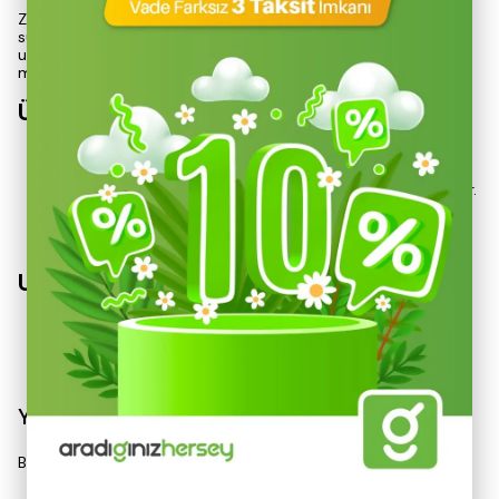
Zengin hazır renk seçenekleri ile son kat parlak bir görünüm
sunan bu boyanın solvent bazlı formülü, %100 uyumlu bir
uygulama sağlar. Kullanım alanları geniştir; iç mekanlardan dış
mekanlara kadar her türlü yüzeyde etkili sonuçlar elde edilir.
Ürün Özellikleri
Silinebilir:
Temizlenebilir yüzeyler sunarak uzun ömürlü
bir kullanım sağlar.
İdeal parlaklık:
Yüzeylere estetik bir görünüm kazandırır.
Yıkanabilir:
Kolay bakım imkanı sunar.
Ağır metal ve kromat içermez:
Sağlığa zararlı
maddelerden arındırılmıştır.
Uygulama Açıkl
Devamını Göster
Yorumlar
Bu ürün için henüz yorum yapılmamış.