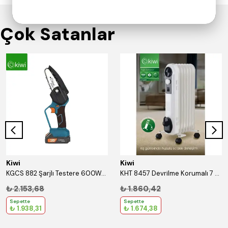
Çok Satanlar
Kiwi
Kiwi
KGCS 882 Şarjlı Testere 600W/18V/1.3Ah
KHT 8457 Devrilme Korumalı 7 Bölmeli Yağlı Radyatör Beyaz
₺ 2.153,68
₺ 1.860,42
Sepette
Sepette
₺ 1.938,31
₺ 1.674,38