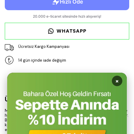
WHATSAPP
Ücretsiz Kargo Kampanyası
14 gün içinde iade değişim
Ürün Açıklaması
×
Ürün Açıklaması
Marshall Enamel Parlak Ahşap Metal Boyası, açık kahve rengi ile
hem iç hem de dış mekanlarda kullanılmak üzere tasarlanmıştır.
Bu ürün, ahşap ve metal yüzeyler üzerinde mükemmel bir
kaplama sağlar ve kapı, pencere, ahşap parmaklık gibi yapı
elemanlarının korunmasına yardımcı olur.