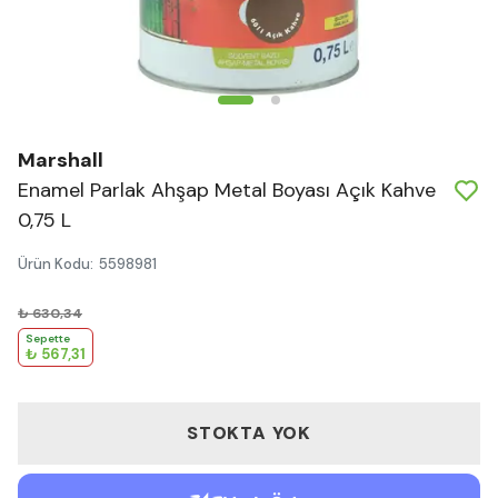
Marshall
Enamel Parlak Ahşap Metal Boyası Açık Kahve
0,75 L
Ürün Kodu
:
5598981
₺ 630,34
Sepette
₺ 567,31
STOKTA YOK