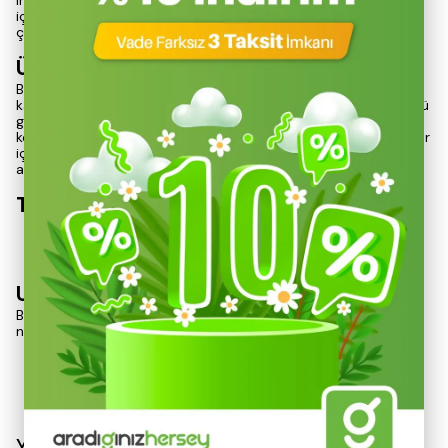
ihtiyaçlarınızı karşılamak üzere geliştirilmiştir. Günlük kullanım
için ideal olan bu ürün, estetik görünümüyle de dikkat
çekmektedir.
Ürün Özellikleri
Bu emaye kupa, uzun ömürlü kullanım sunarak dayanıklılığını
kanıtlar. Renk koruma özelliği sayesinde, yıllar boyunca ilk günkü
gibi görünümünü korur. Fırın ve buzdolabı gibi çeşitli sıcaklık
koşullarına dayanıklıdır, bu da onu sıcak veya soğuk tüm gıdalar
için uygun hale getirir. Çok amaçlı kullanım imkanı, kamp
aktivitelerinizde ve günlük yaşamda pratik bir çözüm sunar.
Teknik Özellikler
Ebat:
90 x 80 mm
Hacim:
270 ml
Ağırlık:
150 gr
Uyarılar
Bulaşık makinesi kullanımı, renk ve yüzey üzerinde aşınmaya
neden olabileceğinden, elde yıkanması önerilmektedir. İlk
Devamını Göster
Yorumlar