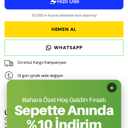
HEMEN AL
WHATSAPP
Ücretsiz Kargo Kampanyası
14 gün içinde iade değişim
×
Ürün Açıklaması
Ürün Tanımı
Campout Emaye Kupa, Nurgaz tarafından tasarlanan, sağlam
ve sağlıklı bir yapıya sahip olan bu kupa, kamp mutfağı