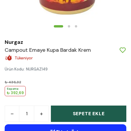
Nurgaz
Campout Emaye Kupa Bardak Krem
Tükeniyor
Ürün Kodu
:
NURGAZ149
₺ 436,32
Sepette
₺ 392,69
SEPETE EKLE