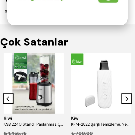
Bu ürün için henüz yorum yapılmamış.
Çok Satanlar
Kiwi
Kiwi
KSB 2240 Standlı Paslanmaz Çelik Blender - Moothie Blender 600 ml Bardaklı
KFM-2822 Şarjlı Temizleme, Nemlendirme ve Gerdirme Etkili Cilt Temizleyici
₺ 1.455,75
₺ 700,00