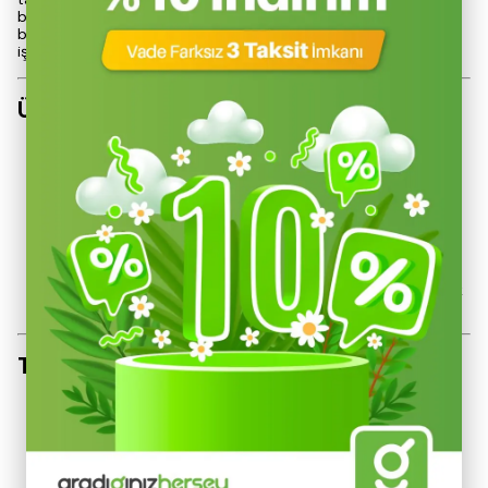
boyunu istediğiniz gibi ayarlayarak odun ateşi üzerinde
barbekü yapma, çay demleme veya yemek hazırlama
işlemlerini kolaylıkla gerçekleştirmenizi sağlar.
Ürün Özellikleri
Ayarlanabilir Yükseklik
: Kamp ateşine uygun boy ayarı
ile esneklik sunar.
Çok Amaçlı Kullanım
: Barbekü, çay demleme ve yemek
pişirme gibi çeşitli ihtiyaçlar için idealdir.
Dayanıklı Malzeme
: 5 mm kalınlığındaki çelik sac, uzun
ömürlü ve sağlam bir yapı sağlar.
Portatif ve Kolay Montaj
: Pratik kurulumu ve taşıma
çantası ile her yere kolayca taşınabilir.
Kolay Temizlik
: Çelik malzeme, temizlik açısından büyük
kolaylık sunar.
Teknik Bilgiler<
Devamını Göster