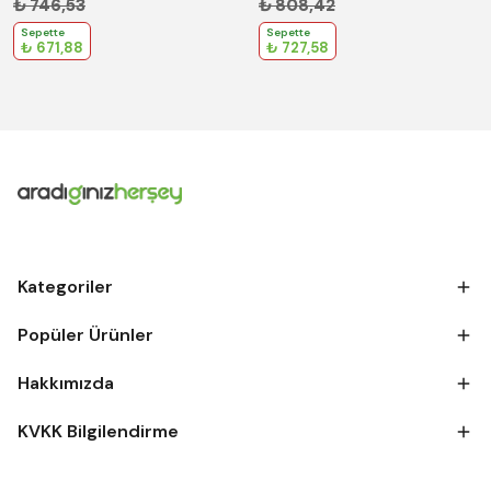
₺ 746,53
₺ 808,42
Sepette
Sepette
₺ 671,88
₺ 727,58
Kategoriler
Popüler Ürünler
Hakkımızda
KVKK Bilgilendirme