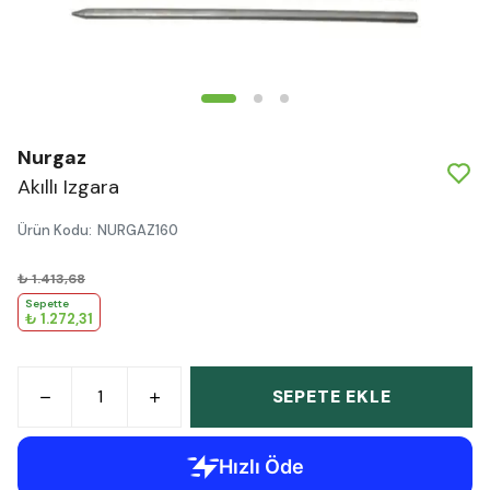
Nurgaz
Akıllı Izgara
Ürün Kodu
:
NURGAZ160
₺ 1.413,68
Sepette
₺ 1.272,31
SEPETE EKLE