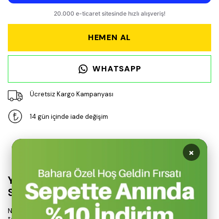
HEMEN AL
WHATSAPP
Ücretsiz Kargo Kampanyası
14 gün içinde iade değişim
Ürün Açıklaması
×
Yeni Nesil Pratik ve Ayarlanabilir Izgara
Sistemi
Nurgaz Akıllı Izgara, kampçılık ve açık hava aktiviteleri için
tasarlanmış, kullanıcı dostu bir pişirme çözümüdür. Bu sistem,