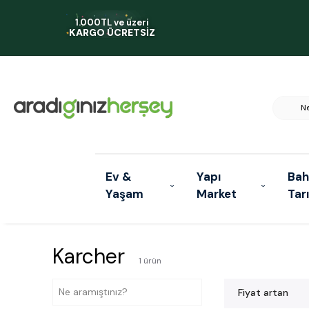
1.000TL ve üzeri
KARGO ÜCRETSİZ
Ev &
Yapı
Bah
Yaşam
Market
Tar
Karcher
1
ürün
Fiyat artan