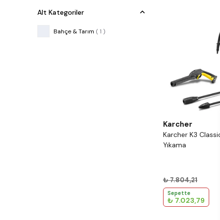
Alt Kategoriler
Bahçe & Tarım
(
1
)
Karcher
Karcher K3 Classic
Yıkama
₺ 7.804,21
Sepette
₺ 7.023,79