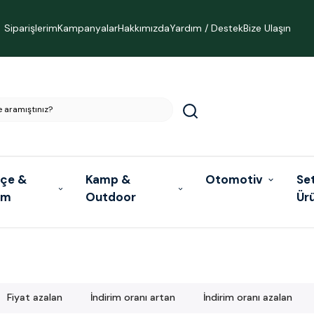
Siparişlerim
Kampanyalar
Hakkımızda
Yardım / Destek
Bize Ulaşın
çe &
Kamp &
Otomotiv
Se
ım
Outdoor
Ür
Fiyat azalan
İndirim oranı artan
İndirim oranı azalan