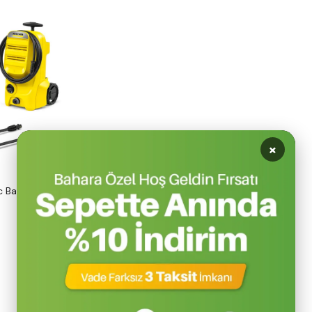
×
 Basınçlı